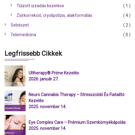
Túlzott izzadás kezelése
( 1 )
Zsírkorrekció, cryolipolízis, alakformálás
( 4 )
Sebészet
( 2 )
Telemedicina
( 0 )
Legfrissebb Cikkek
Ultherapy® Prime Kezelés
2026. január 27.
Neuro Cannabis Therapy – Stresszoldó És Fiatalító
Kezelés
2025. november 14.
Eye Complex Care – Prémium Szemkörnyékápolás
2025. november 14.