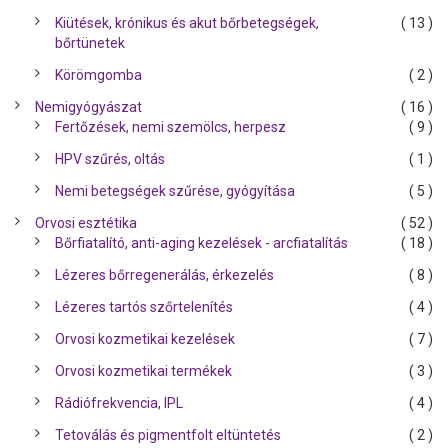
Kiütések, krónikus és akut bőrbetegségek,
( 13 )
bőrtünetek
Körömgomba
( 2 )
Nemigyógyászat
( 16 )
Fertőzések, nemi szemölcs, herpesz
( 9 )
HPV szűrés, oltás
( 1 )
Nemi betegségek szűrése, gyógyítása
( 5 )
Orvosi esztétika
( 52 )
Bőrfiatalító, anti-aging kezelések - arcfiatalítás
( 18 )
Lézeres bőrregenerálás, érkezelés
( 8 )
Lézeres tartós szőrtelenítés
( 4 )
Orvosi kozmetikai kezelések
( 7 )
Orvosi kozmetikai termékek
( 3 )
Rádiófrekvencia, IPL
( 4 )
Tetoválás és pigmentfolt eltüntetés
( 2 )