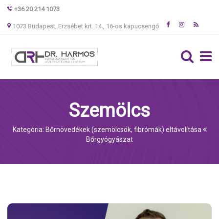
+36 20 214 1073
1073 Budapest, Erzsébet krt. 14., 16-os kapucsengő
Szemölcs
Kategória: Bőrnövedékek (szemölcsök, fibrómák) eltávolítása
Bőrgyógyászat