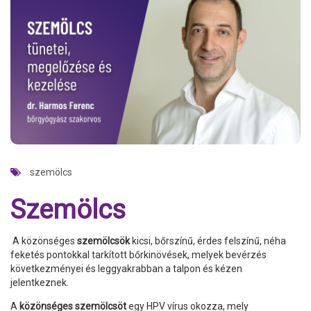
szemölcs
Szemölcs
A közönséges
szemölcsök
kicsi, bőrszínű, érdes felszínű, néha
feketés pontokkal tarkított bőrkinövések, melyek bevérzés
következményei és leggyakrabban a talpon és kézen
jelentkeznek.
A
közönséges szemölcsöt
egy HPV vírus okozza, mely