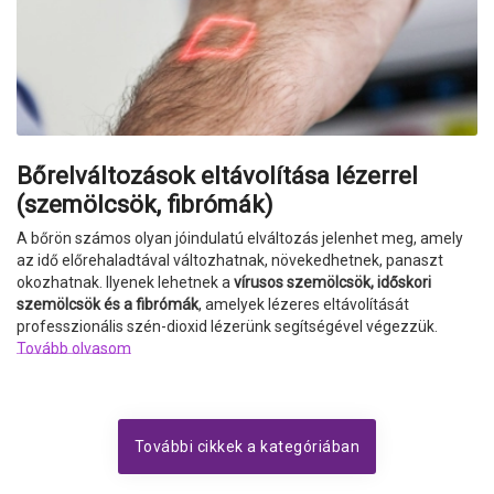
Bőrelváltozások eltávolítása lézerrel
(szemölcsök, fibrómák)
A bőrön számos olyan jóindulatú elváltozás jelenhet meg, amely
az idő előrehaladtával változhatnak, növekedhetnek, panaszt
okozhatnak. Ilyenek lehetnek a
vírusos
szemölcsök
, időskori
szemölcsök és a fibrómák
, amelyek lézeres eltávolítását
professzionális szén-dioxid lézerünk segítségével végezzük.
Tovább olvasom
További cikkek a kategóriában