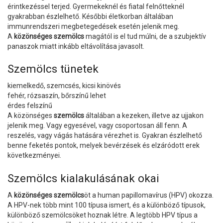
érintkezéssel terjed. Gyermekeknél és fiatal felnőtteknél
gyakrabban észlelhető. Későbbi életkorban általában
immunrendszeri megbetegedések esetén jelenik meg.
A
közönséges
szemölcs
magától is el tud múlni, de a szubjektív
panaszok miatt inkább eltávolítása javasolt.
Szemölcs tünetek
kiemelkedő, szemcsés, kicsi kinövés
fehér, rózsaszín, bőrszínű lehet
érdes felszínű
A közönséges
szemölcs
általában a kezeken, illetve az ujjakon
jelenik meg. Vagy egyesével, vagy csoportosan áll fenn. A
reszelés, vagy vágás hatására vérezhet is. Gyakran észlelhető
benne feketés pontok, melyek bevérzések és elzáródott erek
következményei.
Szemölcs kialakulásának okai
A
közönséges szemölcs
öt a human papillomavírus (HPV) okozza.
A HPV-nek több mint 100 típusa ismert, és a különböző típusok,
különböző szemölcsöket hoznak létre. A legtöbb HPV típus a