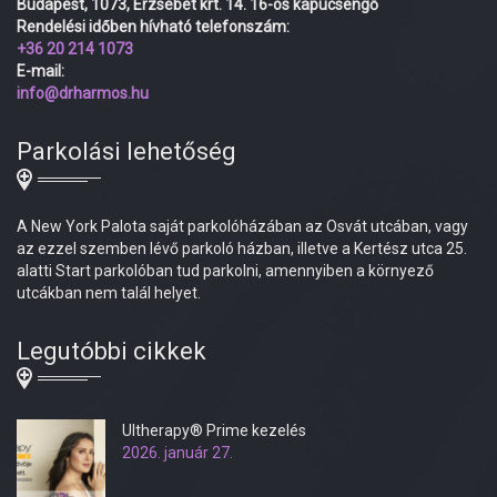
Budapest, 1073, Erzsébet krt. 14. 16-os kapucsengő
Rendelési időben hívható telefonszám:
+36 20 214 1073
E-mail:
info@drharmos.hu
Parkolási lehetőség
A New York Palota saját parkolóházában az Osvát utcában, vagy
az ezzel szemben lévő parkoló házban, illetve a Kertész utca 25.
alatti Start parkolóban tud parkolni, amennyiben a környező
utcákban nem talál helyet.
Legutóbbi cikkek
Ultherapy® Prime kezelés
2026. január 27.