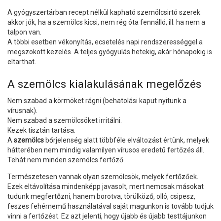
A gyógyszertárban recept nélkül kapható szemölcsirtó szerek
akkor jók, ha a szemölcs kicsi, nem rég óta fennálló, ill. ha nem a
talpon van.
A többi esetben vékonyítás, ecsetelés napi rendszerességgel a
megszokott kezelés. A teljes gyógyulás hetekig, akár hónapokig is
eltarthat.
A szemölcs kialakulásának megelőzés
Nem szabad a körmöket rágni (behatolási kaput nyitunk a
vírusnak).
Nem szabad a szemölcsöket irritálni.
Kezek tisztán tartása.
A
szemölcs
bőrjelenség alatt többféle elváltozást értünk, melyek
hátterében nem mindig valamilyen vírusos eredetű fertőzés áll.
Tehát nem minden szemölcs fertőző.
Természetesen vannak olyan szemölcsök, melyek fertőzőek.
Ezek eltávolítása mindenképp javasolt, mert nemcsak másokat
tudunk megfertőzni, hanem borotva, törülköző, olló, csipesz,
feszes fehérnemű használatával saját magunkon is tovább tudjuk
vinni a fertőzést. Ez azt jelenti, hogy újabb és újabb testtájunkon