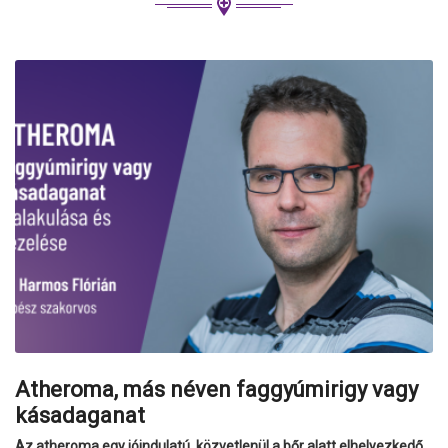
Atheroma, más néven faggyúmirigy vagy
kásadaganat
Az atheroma egy jóindulatú, közvetlenül a bőr alatt elhelyezkedő,