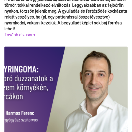
tömör, tokkal rendelkező elváltozás. Leggyakrabban az fejbőrön,
nyakon, törzsön jelenik meg. A gyulladás és fertőződés kockázata
miatt veszélyes, ha (pl. egy pattanással összetévesztve)
nyomkodni, vakarni kezdjük. A begyulladt képlet sok baj forrása
lehet!
Tovább olvasom