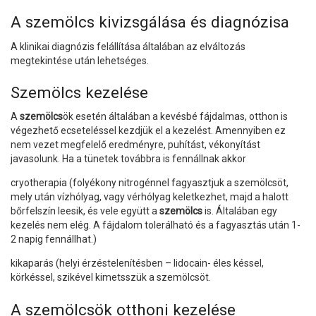
A szemölcs kivizsgálása és diagnózisa
A klinikai diagnózis felállítása általában az elváltozás
megtekintése után lehetséges.
Szemölcs kezelése
A
szemölcs
ök esetén általában a kevésbé fájdalmas, otthon is
végezhető ecseteléssel kezdjük el a kezelést. Amennyiben ez
nem vezet megfelelő eredményre, puhítást, vékonyítást
javasolunk. Ha a tünetek továbbra is fennállnak akkor
cryotherapia (folyékony nitrogénnel fagyasztjuk a szemölcsöt,
mely után vízhólyag, vagy vérhólyag keletkezhet, majd a halott
bőrfelszín leesik, és vele együtt a
szemölcs
is. Általában egy
kezelés nem elég. A fájdalom tolerálható és a fagyasztás után 1-
2 napig fennállhat.)
kikaparás (helyi érzéstelenítésben – lidocain- éles késsel,
körkéssel, szikével kimetsszük a szemölcsöt.
A szemölcsök otthoni kezelése