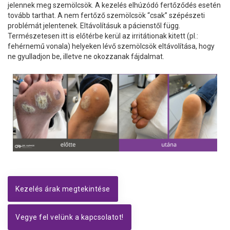
jelennek meg szemölcsök. A kezelés elhúzódó fertőződés esetén
tovább tarthat. A nem fertőző szemölcsök “csak” szépészeti
problémát jelentenek. Eltávolításuk a pácienstől függ.
Természetesen itt is előtérbe kerül az irritátionak kitett (pl.:
fehérnemű vonala) helyeken lévő szemölcsök eltávolítása, hogy
ne gyulladjon be, illetve ne okozzanak fájdalmat.
Kezelés árak megtekintése
Vegye fel velünk a kapcsolatot!