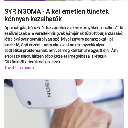
SYRINGOMA - A kellemetlen tünetek
könnyen kezelhetők
Apró sárgás, bőrszínű duzzanatok a szemkörnyéken, orcákon? Jó
eséllyel csak a a verejtékmirigyek hámjának túlzott burjánzásából
létrejövő syringomáról van szó. Mivel zavaró panaszokat - pl.
viszkető, égő érzést - nem okoz, sokan elkönyvelik olyan
esztétikai problémának, amivel meg kell tanulni együtt élni. Ám
erről szó sincs, hiszen több kezelési megoldása is létezik.
Cikkünkből kiderül melyek ezek.
Tovább olvasom