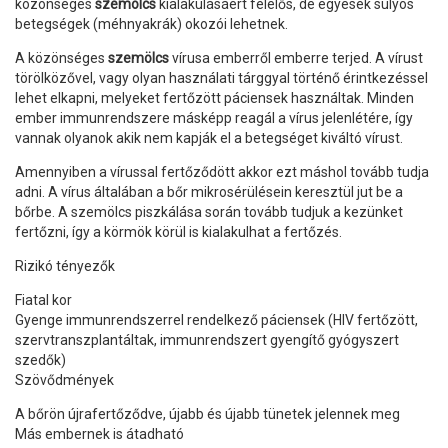
közönséges
szemölcs
kialakulásáért felelős, de egyesek súlyos
betegségek (méhnyakrák) okozói lehetnek.
A közönséges
szemölcs
vírusa emberről emberre terjed. A vírust
törölközővel, vagy olyan használati tárggyal történő érintkezéssel
lehet elkapni, melyeket fertőzött páciensek használtak. Minden
ember immunrendszere másképp reagál a vírus jelenlétére, így
vannak olyanok akik nem kapják el a betegséget kiváltó vírust.
Amennyiben a vírussal fertőződött akkor ezt máshol tovább tudja
adni. A vírus általában a bőr mikrosérülésein keresztül jut be a
bőrbe. A szemölcs piszkálása során tovább tudjuk a kezünket
fertőzni, így a körmök körül is kialakulhat a fertőzés.
Rizikó tényezők
Fiatal kor
Gyenge immunrendszerrel rendelkező páciensek (HIV fertőzött,
szervtranszplantáltak, immunrendszert gyengítő gyógyszert
szedők)
Szövődmények
A bőrön újrafertőződve, újabb és újabb tünetek jelennek meg
Más embernek is átadható