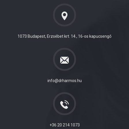
1073 Budapest, Erzsébet krt. 14., 16-os kapucsengő
info@drharmos.hu
+36 20 214 1073