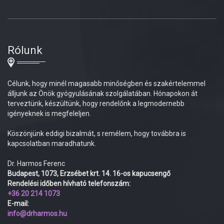
Rólunk
Célunk, hogy minél magasabb minőségben és szakértelemmel
álljunk az Önök gyógyulásának szolgálatában. Hónapokon át
terveztünk, készültünk, hogy rendelőnk a legmodernebb
igényeknek is megfeleljen.
Köszönjünk eddigi bizalmát, s remélem, hogy továbbra is
kapcsolatban maradhatunk.
Dr. Harmos Ferenc
Budapest, 1073, Erzsébet krt. 14. 16-os kapucsengő
Rendelési időben hívható telefonszám:
+36 20 214 1073
E-mail:
info@drharmos.hu