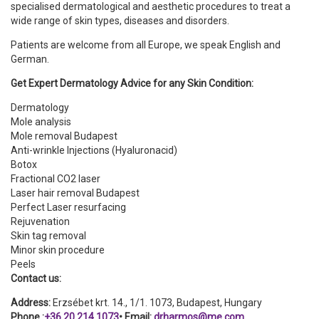
specialised dermatological and aesthetic procedures to treat a
wide range of skin types, diseases and disorders.
Patients are welcome from all Europe, we speak English and
German.
Get Expert Dermatology Advice for any Skin Condition:
Dermatology
Mole analysis
Mole removal Budapest
Anti-wrinkle Injections (Hyaluronacid)
Botox
Fractional CO2 laser
Laser hair removal Budapest
Perfect Laser resurfacing
Rejuvenation
Skin tag removal
Minor skin procedure
Peels
Contact us:
Address:
Erzsébet krt. 14., 1/1. 1073, Budapest, Hungary
Phone :
+36 20 214 1073
• Email:
drharmos@me.com