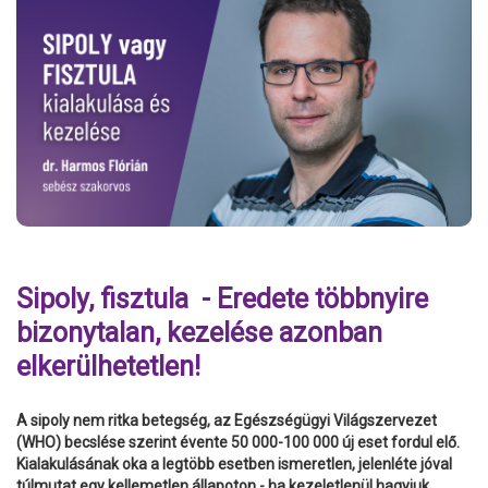
Sipoly, fisztula - Eredete többnyire
bizonytalan, kezelése azonban
elkerülhetetlen!
A sipoly nem ritka betegség, az Egészségügyi Világszervezet
(WHO) becslése szerint évente 50 000-100 000 új eset fordul elő.
Kialakulásának oka a legtöbb esetben ismeretlen, jelenléte jóval
túlmutat egy kellemetlen állapoton - ha kezeletlenül hagyjuk,