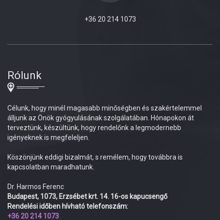
+36 20 214 1073
Rólunk
Célunk, hogy minél magasabb minőségben és szakértelemmel
álljunk az Önök gyógyulásának szolgálatában. Hónapokon át
terveztünk, készültünk, hogy rendelőnk a legmodernebb
igényeknek is megfeleljen.
Köszönjünk eddigi bizalmát, s remélem, hogy továbbra is
kapcsolatban maradhatunk.
Dr. Harmos Ferenc
Budapest, 1073, Erzsébet krt. 14. 16-os kapucsengő
Rendelési időben hívható telefonszám:
+36 20 214 1073