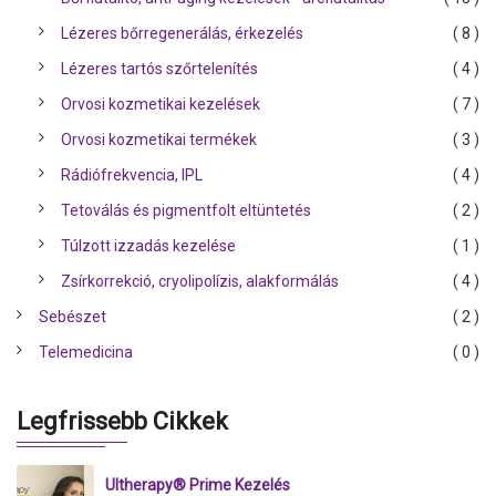
Lézeres bőrregenerálás, érkezelés
( 8 )
Lézeres tartós szőrtelenítés
( 4 )
Orvosi kozmetikai kezelések
( 7 )
Orvosi kozmetikai termékek
( 3 )
Rádiófrekvencia, IPL
( 4 )
Tetoválás és pigmentfolt eltüntetés
( 2 )
Túlzott izzadás kezelése
( 1 )
Zsírkorrekció, cryolipolízis, alakformálás
( 4 )
Sebészet
( 2 )
Telemedicina
( 0 )
Legfrissebb Cikkek
Ultherapy® Prime Kezelés