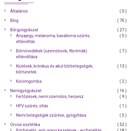
Általános
( 0 )
Blog
( 70 )
Bőrgyógyászat
( 27 )
Anyajegy, melanoma, basalioma szűrés,
( 5 )
eltávolítás
Bőrnövedékek (szemölcsök, fibrómák)
( 7 )
eltávolítása
Kiütések, krónikus és akut bőrbetegségek,
( 13 )
bőrtünetek
Körömgomba
( 2 )
Nemigyógyászat
( 16 )
Fertőzések, nemi szemölcs, herpesz
( 9 )
HPV szűrés, oltás
( 1 )
Nemi betegségek szűrése, gyógyítása
( 5 )
Orvosi esztétika
( 52 )
Bőrfiatalító, anti-aging kezelések - arcfiatalítás
( 18 )