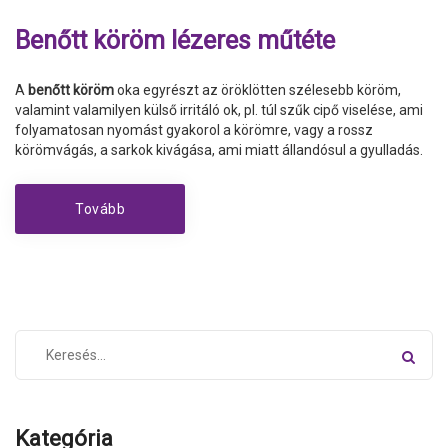
Benőtt köröm lézeres műtéte
A
benőtt köröm
oka egyrészt az öröklötten szélesebb köröm,
valamint valamilyen külső irritáló ok, pl. túl szűk cipő viselése, ami
folyamatosan nyomást gyakorol a körömre, vagy a rossz
körömvágás, a sarkok kivágása, ami miatt állandósul a gyulladás.
Tovább
Kategória