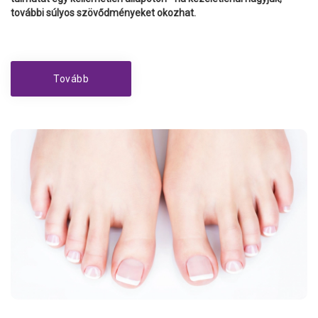
további súlyos szövődményeket okozhat.
Tovább