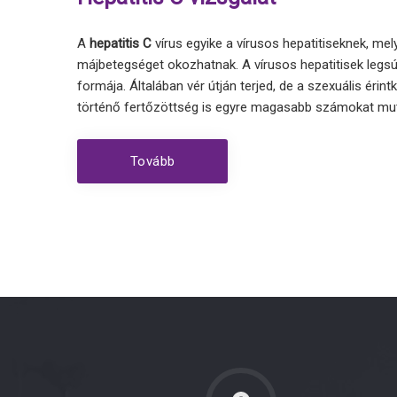
A
hepatitis C
vírus egyike a vírusos hepatitiseknek, mel
májbetegséget okozhatnak. A vírusos hepatitisek legs
formája. Általában vér útján terjed, de a szexuális érin
történő fertőzöttség is egyre magasabb számokat mut
Tovább