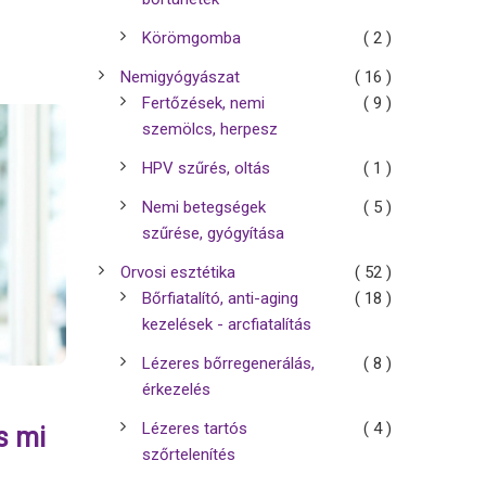
Körömgomba
( 2 )
Nemigyógyászat
( 16 )
Fertőzések, nemi
( 9 )
szemölcs, herpesz
HPV szűrés, oltás
( 1 )
Nemi betegségek
( 5 )
szűrése, gyógyítása
Orvosi esztétika
( 52 )
Bőrfiatalító, anti-aging
( 18 )
kezelések - arcfiatalítás
Lézeres bőrregenerálás,
( 8 )
érkezelés
Lézeres tartós
( 4 )
s mi
szőrtelenítés