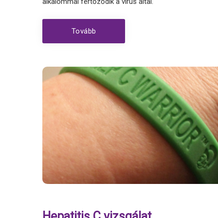
alkalommal fertőződik a virus által.
Tovább
Hepatitis C vizsgálat