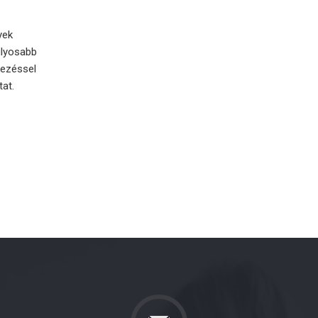
yek
úlyosabb
tkezéssel
at.