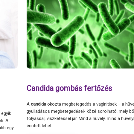
Candida gombás fertőzés
A
candida
okozta megbetegedés a vaginitisek – a hüve
gyulladásos megbetegedései- közé sorolható, mely b
 egyik
folyással, viszketéssel jár. Mind a hüvely, mind a hüve
ek. A
érintett lehet.
ább egy