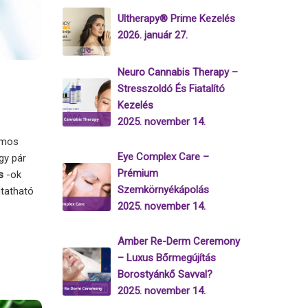
Ultherapy® Prime Kezelés
2026. január 27.
Neuro Cannabis Therapy –
Stresszoldó És Fiatalító
Kezelés
2025. november 14.
zámos
Eye Complex Care –
gy pár
Prémium
s
-ok
Szemkörnyékápolás
utatható
2025. november 14.
Amber Re-Derm Ceremony
– Luxus Bőrmegújítás
Borostyánkő Savval?
2025. november 14.