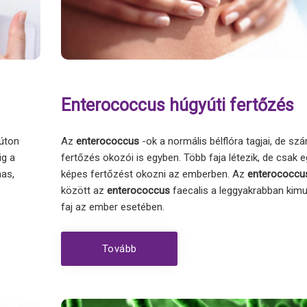
Enterococcus húgyúti fertőzés
 úton
Az
enterococcus
-ok a normális bélflóra tagjai, de s
ig a
fertőzés okozói is egyben. Több faja létezik, de csak e
mas,
képes fertőzést okozni az emberben. Az
enterococcu
között az
enterococcus
faecalis a leggyakrabban kim
faj az ember esetében.
Tovább