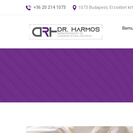
+36 20 214 1073
1073 Budapest, Erzsébet krt
Bemu
Anya
szűré
Bőrn
fibró
Kiüté
bőrbe
Kör