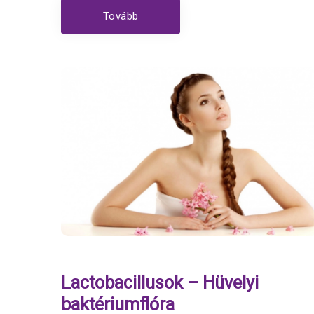
Tovább
Lactobacillusok – Hüvelyi
baktériumflóra