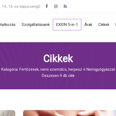
. 14., 16-os kapucsengő
tatkozás
Szolgáltatásaink
EXION 5-in-1
Árak
Cikkek
jegy, melanoma, basalioma
Zsírkorrekció, cryo lipolizis,
s, eltávolítás
alakformálás
Cikkek
övedékek (szemölcsök,
Rádiófrekvencia, IPL
mák) eltávolítása
Frakcionált lézeres
Kategória: Fertőzések, nemi szemölcs, herpesz
Nemigyógyászat
sek, krónikus és akut
bőrregenerálás, érkezelés
Összesen 9 db cikk
tegségek, bőrtünetek
Bőrfiatalítás, szálazás,
ömgomba
hialuronsavas töltés
Lézeres tartós szőrtelenítés
Tetoválás és pigmentfolt
eltüntetés