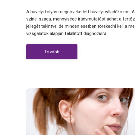
A hüvelyi folyás megnövekedett hüvelyi váladékozás. A
színe, szaga, mennyisége iránymutatást adhat a fertő
jellegét tekintve, de minden esetben törekedni kell a me
vizsgálatok alapján felállított diagnózisra.
Tovább