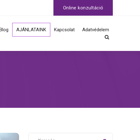
Online konzultáció
Blog
AJÁNLATAINK
Kapcsolat
Adatvédelem
Fertőzések, nemi
szemölcs, herpesz
HPV szűrés, oltás
Nemi betegségek
szűrése, gyógyítása