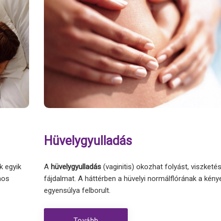
Túlzott izzadás kezelése
Orvosi kozmetikai kezelések
Orvosi kozmetikai termékek
Hüvelygyulladás
k egyik
A
hüvelygyulladás
(vaginitis) okozhat folyást, viszketé
mos
fájdalmat. A háttérben a hüvelyi normálflórának a kény
egyensúlya felborult.
Tovább