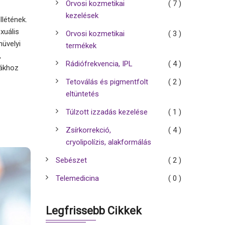
Orvosi kozmetikai
( 7 )
kezelések
llétének.
xuális
Orvosi kozmetikai
( 3 )
hüvelyi
termékek
,
Rádiófrekvencia, IPL
( 4 )
mákhoz
Tetoválás és pigmentfolt
( 2 )
eltüntetés
Túlzott izzadás kezelése
( 1 )
Zsírkorrekció,
( 4 )
cryolipolízis, alakformálás
Sebészet
( 2 )
Telemedicina
( 0 )
Legfrissebb Cikkek