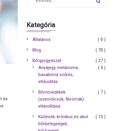
Kategória
Általános
( 0 )
Blog
( 70 )
Bőrgyógyászat
( 27 )
Anyajegy, melanoma,
( 5 )
basalioma szűrés,
eltávolítás
Bőrnövedékek
( 7 )
st és
(szemölcsök, fibrómák)
es
eltávolítása
Kiütések, krónikus és akut
( 13 )
bőrbetegségek,
bőrtünetek