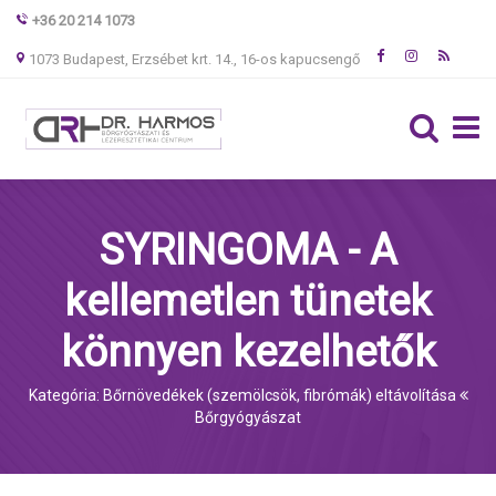
+36 20 214 1073
1073 Budapest, Erzsébet krt. 14., 16-os kapucsengő
SYRINGOMA - A
kellemetlen tünetek
könnyen kezelhetők
Kategória: Bőrnövedékek (szemölcsök, fibrómák) eltávolítása
Bőrgyógyászat