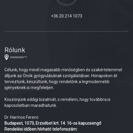
+36 20 214 1073
Rólunk
Célunk, hogy minél magasabb minőségben és szakértelemmel
álljunk az Önök gyógyulásának szolgálatában. Hónapokon át
terveztünk, készültünk, hogy rendelőnk a legmodernebb
igényeknek is megfeleljen.
Köszönjünk eddigi bizalmát, s remélem, hogy továbbra is
kapcsolatban maradhatunk.
Dr. Harmos Ferenc
Budapest, 1073, Erzsébet krt. 14. 16-os kapucsengő
Rendelési időben hívható telefonszám: