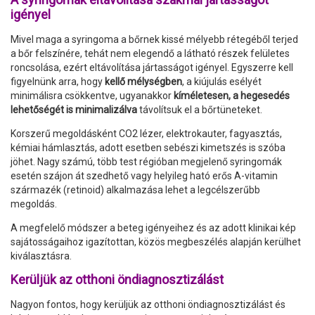
igényel
Mivel maga a syringoma a bőrnek kissé mélyebb rétegéből terjed
a bőr felszínére, tehát nem elegendő a látható részek felületes
roncsolása, ezért eltávolítása jártasságot igényel. Egyszerre kell
figyelnünk arra, hogy
kellő mélységben
, a kiújulás esélyét
minimálisra csökkentve, ugyanakkor
kíméletesen, a hegesedés
lehetőségét is minimalizálva
távolítsuk el a bőrtüneteket.
Korszerű megoldásként CO2 lézer, elektrokauter, fagyasztás,
kémiai hámlasztás, adott esetben sebészi kimetszés is szóba
jöhet. Nagy számú, több test régióban megjelenő syringomák
esetén szájon át szedhető vagy helyileg ható erős A-vitamin
származék (retinoid) alkalmazása lehet a legcélszerűbb
megoldás.
A megfelelő módszer a beteg igényeihez és az adott klinikai kép
sajátosságaihoz igazítottan, közös megbeszélés alapján kerülhet
kiválasztásra.
Kerüljük az otthoni öndiagnosztizálást
Nagyon fontos, hogy kerüljük az otthoni öndiagnosztizálást és