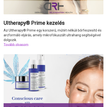
Ultherapy® Prime kezelés
Az Ultherapy
®
Prime egy korszerű, műtét nélküli bőrfeszesítő és
arcformáló eljárás, amely mikrofókuszált ultrahang segítségével
dolgozik.
Tovább olvasom