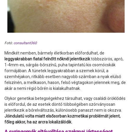
Fotó:
consultant360
Mindkét nemben, bármely életkorban előfordulhat, de
leggyakrabban fiatal felnőtt nőknél jelentkezik
többszörös, apró,
1-4mm-es, sárgás-bőrszínű, puha tapintatú kis csomócskák
formájában. A tünetek leggyakrabban a szemek körül, a
szemhéjakon, ritkább esetben nagyobb számban a nyak elülső
felszínén, a mellkason, hason, felső végtagokon jelennek meg, de
akár a nemi régió bőrén is kialakulhatnak.
Olykor genetikai betegségekhez társulhat, vagy családi öröklődés
is előfordul, de az esetek döntő többségében szórványosan
jelentkezik a bőrelváltozás, különösebb panaszt nem is okozva.
Jóindulatú volta miatt elsősorban kozmetikai problémát jelent,
főleg akkor, ha az arcra lokalizálódik.
A syringomák eltávolítása szakmai jártasságot