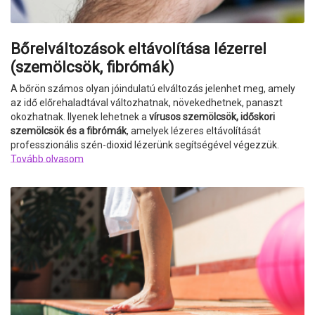
Bőrelváltozások eltávolítása lézerrel
(szemölcsök, fibrómák)
A bőrön számos olyan jóindulatú elváltozás jelenhet meg, amely
az idő előrehaladtával változhatnak, növekedhetnek, panaszt
okozhatnak. Ilyenek lehetnek a
vírusos
szemölcsök
, időskori
szemölcsök és a fibrómák
, amelyek lézeres eltávolítását
professzionális szén-dioxid lézerünk segítségével végezzük.
Tovább olvasom