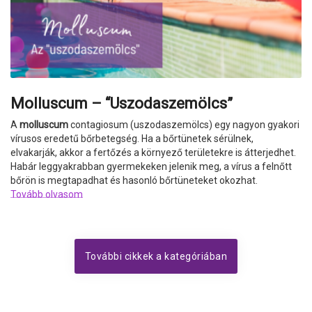
Molluscum – “Uszodaszemölcs”
A
molluscum
contagiosum (uszodaszemölcs) egy nagyon gyakori
vírusos eredetű bőrbetegség. Ha a bőrtünetek sérülnek,
elvakarják, akkor a fertőzés a környező területekre is átterjedhet.
Habár leggyakrabban gyermekeken jelenik meg, a vírus a felnőtt
bőrön is megtapadhat és hasonló bőrtüneteket okozhat.
Tovább olvasom
További cikkek a kategóriában