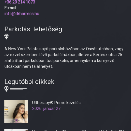
+36 20 214 1073
E-mail:
info@drharmos.hu
Parkolási lehetőség
A New York Palota saját parkolóházában az Osvát utcában, vagy
az ezzel szemben lévő parkoló házban, illetve a Kertész utca 25.
alatti Start parkolóban tud parkolni, amennyiben a környező
utcákban nem talál helyet.
Legutóbbi cikkek
Ultherapy® Prime kezelés
2026. január 27.