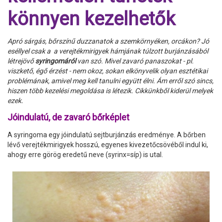
könnyen kezelhetők
Apró sárgás, bőrszínű duzzanatok a szemkörnyéken, orcákon? Jó
eséllyel csak a
a verejtékmirigyek hámjának túlzott burjánzásából
létrejövő
syringomáról
van szó. Mivel zavaró panaszokat - pl.
viszkető, égő érzést - nem okoz, sokan elkönyvelik olyan esztétikai
problémának, amivel meg kell tanulni együtt élni. Ám erről szó sincs,
hiszen több kezelési megoldása is létezik. Cikkünkből kiderül melyek
ezek.
Jóindulatú, de zavaró bőrképlet
A syringoma egy jóindulatú sejtburjánzás eredménye. A bőrben
lévő verejtékmirigyek hosszú, egyenes kivezetőcsövéből indul ki,
ahogy erre görög eredetű neve (syrinx=síp) is utal.