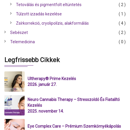
Tetoválás és pigmentfolt eltüntetés
( 2 )
Túlzott izzadás kezelése
( 1 )
Zsírkorrekció, cryolipolízis, alakformálás
( 4 )
Sebészet
( 2 )
Telemedicina
( 0 )
Legfrissebb Cikkek
Ultherapy® Prime Kezelés
2026. január 27.
Neuro Cannabis Therapy – Stresszoldó És Fiatalító
Kezelés
2025. november 14.
Eye Complex Care – Prémium Szemkörnyékápolás