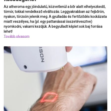
Az atheroma egy jóindulatú, közvetlenül a bőr alatt elhelyezkedő,
tömör, tokkal rendelkező elváltozás. Leggyakrabban az fejbőrön,
nyakon, törzsön jelenik meg. A gyulladás és fertőződés kockázata
miatt veszélyes, ha (pl. egy pattanással összetévesztve)
nyomkodni, vakarni kezdjük. A begyulladt képlet sok baj forrása
lehet!
Tovább olvasom