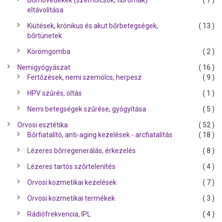
Bőrnövedékek (szemölcsök, fibrómák)
( 7 )
eltávolítása
Kiütések, krónikus és akut bőrbetegségek,
( 13 )
bőrtünetek
Körömgomba
( 2 )
Nemigyógyászat
( 16 )
Fertőzések, nemi szemölcs, herpesz
( 9 )
HPV szűrés, oltás
( 1 )
Nemi betegségek szűrése, gyógyítása
( 5 )
Orvosi esztétika
( 52 )
Bőrfiatalító, anti-aging kezelések - arcfiatalítás
( 18 )
Lézeres bőrregenerálás, érkezelés
( 8 )
Lézeres tartós szőrtelenítés
( 4 )
Orvosi kozmetikai kezelések
( 7 )
Orvosi kozmetikai termékek
( 3 )
Rádiófrekvencia, IPL
( 4 )