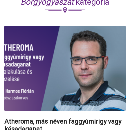
Bőrgyógyászat
kategória
Atheroma, más néven faggyúmirigy vagy
kásadaganat