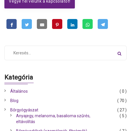
Vegye fel velünk a kapcsolatot!
Kategória
Általános
( 0 )
Blog
( 70 )
Bőrgyógyászat
( 27 )
Anyajegy, melanoma, basalioma szűrés,
( 5 )
eltávolítás