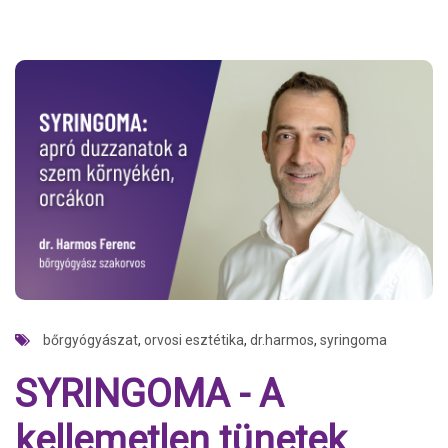
bőrgyógyászat
,
orvosi esztétika
,
dr.harmos
,
syringoma
SYRINGOMA - A
kellemetlen tünetek