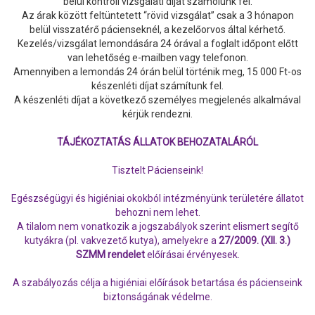
belül kontroll vizsgálati díjat számolunk fel.
Az árak között feltüntetett “rövid vizsgálat” csak a 3 hónapon
belül visszatérő pácienseknél, a kezelőorvos által kérhető.
Kezelés/vizsgálat lemondására 24 órával a foglalt időpont előtt
van lehetőség e-mailben vagy telefonon.
Amennyiben a lemondás 24 órán belül történik meg, 15 000 Ft-os
készenléti díjat számítunk fel.
A készenléti díjat a következő személyes megjelenés alkalmával
kérjük rendezni.
TÁJÉKOZTATÁS ÁLLATOK BEHOZATALÁRÓL
Tisztelt Pácienseink!
Egészségügyi és higiéniai okokból intézményünk területére állatot
behozni nem lehet.
A tilalom nem vonatkozik a jogszabályok szerint elismert segítő
kutyákra (pl. vakvezető kutya), amelyekre a
27/2009. (XII. 3.)
SZMM rendelet
előírásai érvényesek.
A szabályozás célja a higiéniai előírások betartása és pácienseink
biztonságának védelme.