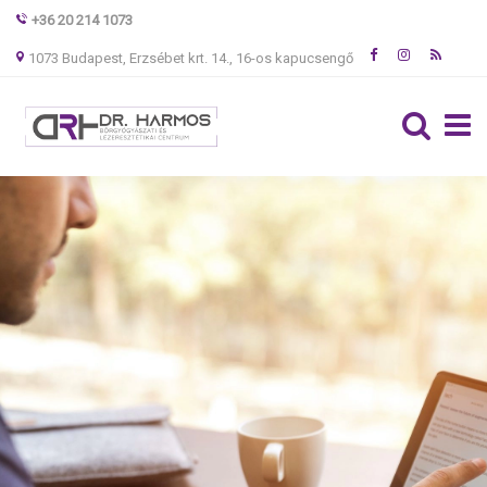
+36 20 214 1073
1073 Budapest, Erzsébet krt. 14., 16-os kapucsengő