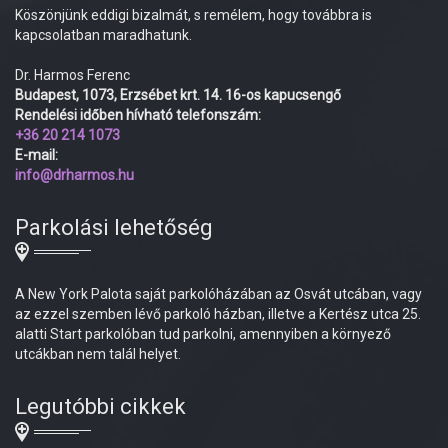
Köszönjünk eddigi bizalmát, s remélem, hogy továbbra is
kapcsolatban maradhatunk.
Dr. Harmos Ferenc
Budapest, 1073, Erzsébet krt. 14. 16-os kapucsengő
Rendelési időben hívható telefonszám:
+36 20 214 1073
E-mail:
info@drharmos.hu
Parkolási lehetőség
A New York Palota saját parkolóházában az Osvát utcában, vagy
az ezzel szemben lévő parkoló házban, illetve a Kertész utca 25.
alatti Start parkolóban tud parkolni, amennyiben a környező
utcákban nem talál helyet.
Legutóbbi cikkek