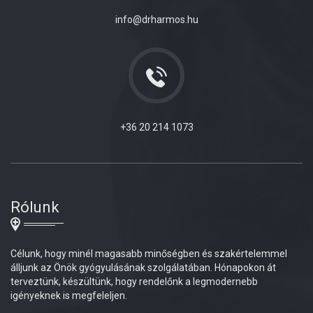
info@drharmos.hu
+36 20 214 1073
Rólunk
Célunk, hogy minél magasabb minőségben és szakértelemmel
álljunk az Önök gyógyulásának szolgálatában. Hónapokon át
terveztünk, készültünk, hogy rendelőnk a legmodernebb
igényeknek is megfeleljen.