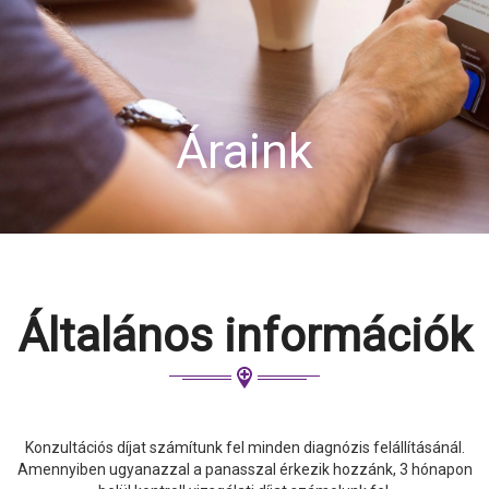
Áraink
Általános információk
Konzultációs díjat számítunk fel minden diagnózis felállításánál.
Amennyiben ugyanazzal a panasszal érkezik hozzánk, 3 hónapon