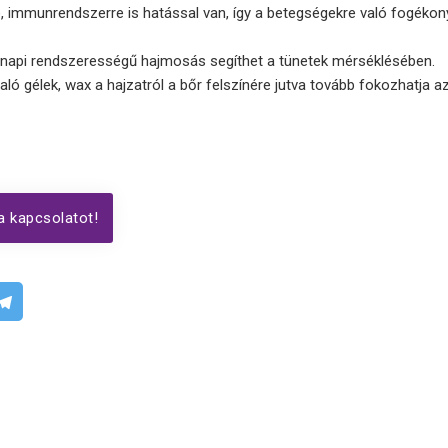
, immunrendszerre is hatással van, így a betegségekre való fogékony
a napi rendszerességű hajmosás segíthet a tünetek mérséklésében.
ó gélek, wax a hajzatról a bőr felszínére jutva tovább fokozhatja a
a kapcsolatot!