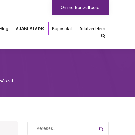
Online konzultáció
Blog
AJÁNLATAINK
Kapcsolat
Adatvédelem
Fertőzések, nemi
szemölcs, herpesz
HPV szűrés, oltás
Nemi betegségek
yászat
szűrése, gyógyítása