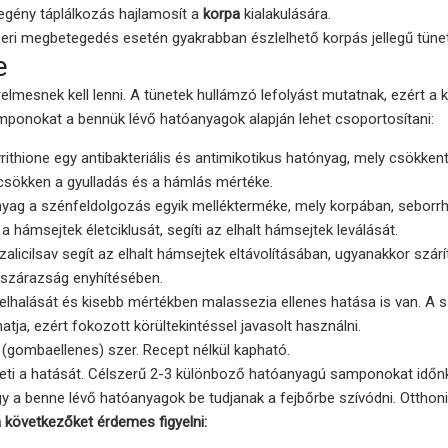
zegény táplálkozás hajlamosít a
korpa
kialakulására.
eri megbetegedés esetén gyakrabban észlelhető korpás jellegű tüne
e
elmesnek kell lenni. A tünetek hullámzó lefolyást mutatnak, ezért a k
amponokat a bennük lévő hatóanyagok alapján lehet csoportosítani:
rithione egy antibakteriális és antimikotikus hatónyag, mely csökkent
csökken a gyulladás és a hámlás mértéke.
nyag a szénfeldolgozás egyik mellékterméke, mely korpában, seborr
 hámsejtek életciklusát, segíti az elhalt hámsejtek leválását.
alicilsav segít az elhalt hámsejtek eltávolításában, ugyanakkor szár
 szárazság enyhítésében.
 elhalását és kisebb mértékben malassezia ellenes hatása is van. A 
tja, ezért fokozott körültekintéssel javasolt használni.
 (gombaellenes) szer. Recept nélkül kapható.
theti a hatását. Célszerű 2-3 különboző hatóanyagú samponokat időn
y a benne lévő hatóanyagok be tudjanak a fejbőrbe szívódni. Otthoni
következőket érdemes figyelni: