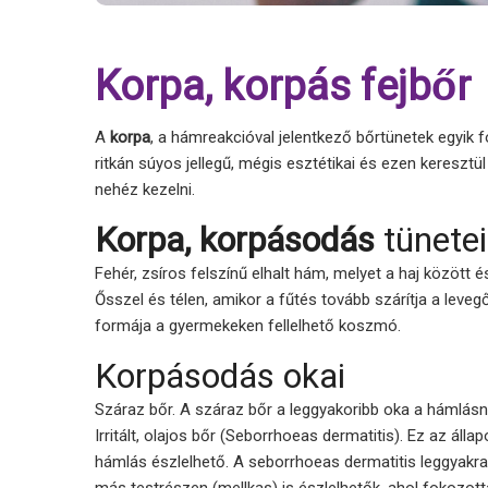
Korpa, korpás fejbőr
A
korpa
, a hámreakcióval jelentkező bőrtünetek egyik 
ritkán súyos jellegű, mégis esztétikai és ezen keresztü
nehéz kezelni.
Korpa, korpásodás
tünetei
Fehér, zsíros felszínű elhalt hám, melyet a haj között és
Ősszel és télen, amikor a fűtés tovább szárítja a leve
formája a gyermekeken fellelhető koszmó.
Korpásodás okai
Száraz bőr. A száraz bőr a leggyakoribb oka a hámlásn
Irritált, olajos bőr (Seborrhoeas dermatitis). Ez az ál
hámlás észlelhető. A seborrhoeas dermatitis leggyakrab