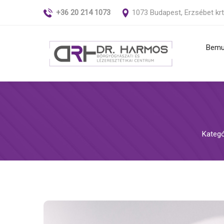
+36 20 214 1073
1073 Budapest, Erzsébet krt
Bemu
Anya
szűré
Bőrn
fibró
Kategó
Kiüté
bőrbe
Kör