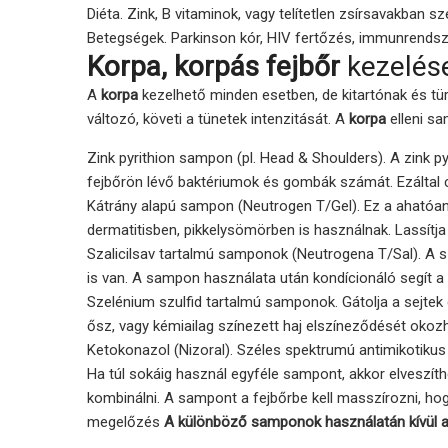
Diéta. Zink, B vitaminok, vagy telítetlen zsírsavakban s
Betegségek. Parkinson kór, HIV fertőzés, immunrendsz
Korpa, korpás fejbőr
kezelés
A
korpa
kezelhető minden esetben, de kitartónak és tür
változó, követi a tünetek intenzitását. A
korpa
elleni s
Zink pyrithion sampon (pl. Head & Shoulders). A zink py
fejbőrön lévő baktériumok és gombák számát. Ezáltal 
Kátrány alapú sampon (Neutrogen T/Gel). Ez a ahatóa
dermatitisben, pikkelysömörben is használnak. Lassítja a
Szalicilsav tartalmú samponok (Neutrogena T/Sal). A sz
is van. A sampon használata után kondícionáló segít a
Szelénium szulfid tartalmú samponok. Gátolja a sejtek
ősz, vagy kémiailag színezett haj elszíneződését okozha
Ketokonazol (Nizoral). Széles spektrumú antimikotikus
Ha túl sokáig használ egyféle sampont, akkor elveszí
kombinálni. A sampont a fejbőrbe kell masszírozni, hog
megelőzés
A különböző samponok használatán kívül a 