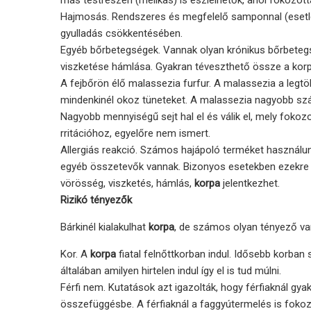
más testrészen (mellkas) is észlelhetők, ahol fokozotta
Hajmosás. Rendszeres és megfelelő samponnal (esetle
gyulladás csökkentésében.
Egyéb bőrbetegségek. Vannak olyan krónikus bőrbetegs
viszketése hámlása. Gyakran téveszthető össze a korp
A fejbőrön élő malassezia furfur. A malassezia a legtö
mindenkinél okoz tüneteket. A malassezia nagyobb szám
Nagyobb mennyiségű sejt hal el és válik el, mely fokozo
rritációhoz, egyelőre nem ismert.
Allergiás reakció. Számos hajápoló terméket használun
egyéb összetevők vannak. Bizonyos esetekben ezekre a
vörösség, viszketés, hámlás,
korpa
jelentkezhet.
Rizikó tényezők
Bárkinél kialakulhat
korpa
, de számos olyan tényező va
Kor. A
korpa
fiatal felnőttkorban indul. Idősebb korban
általában amilyen hirtelen indul így el is tud múlni.
Férfi nem. Kutatások azt igazolták, hogy férfiaknál gy
összefüggésbe. A férfiaknál a faggyútermelés is fokoz