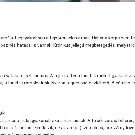
formája. Leggyakrabban a fejbőrön jelenik meg. Habár a
korpa
nem fe
l pszihés hatásai is vannak. Krónikus jellegű megbetegedés, melyet i
 a vállakon észlelhetünk. A fejbőr a fenti tünetek mellett gyakran vis
gőt, a tünetek romolhatnak. Nyáron regresszió észlelhető. A hámlás e
ak.
lapot a második leggyakoribb oka a hámlásnak. A fejbőr vörös, fehéres
ban a fejbőrön jelentkezik, de az arcon (szemöldök, orrszárny töve) 