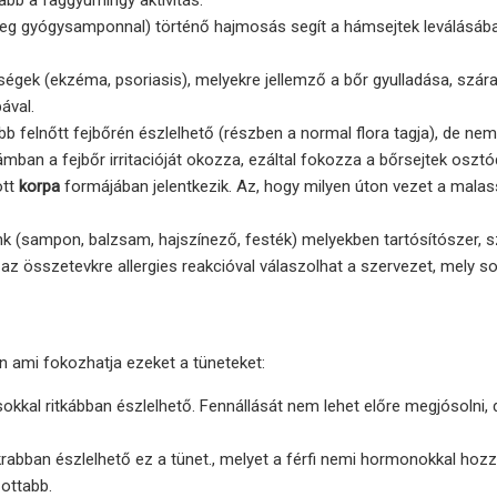
bb a faggyúmirigy aktivitás.
g gyógysamponnal) történő hajmosás segít a hámsejtek leválásába
égek (ekzéma, psoriasis), melyekre jellemző a bőr gyulladása, szár
ával.
bb felnőtt fejbőrén észlelhető (részben a normal flora tagja), de nem
ban a fejbőr irritacióját okozza, ezáltal fokozza a bőrsejtek osztó
tt
korpa
formájában jelentkezik. Az, hogy milyen úton vezet a malas
k (sampon, balzsam, hajszínező, festék) melyekben tartósítószer, s
z összetevkre allergies reakcióval válaszolhat a szervezet, mely s
n ami fokozhatja ezeket a tüneteket:
 sokkal ritkábban észlelhető. Fennállását nem lehet előre megjósolni, 
akrabban észlelhető ez a tünet., melyet a férfi nemi hormonokkal hoz
ottabb.