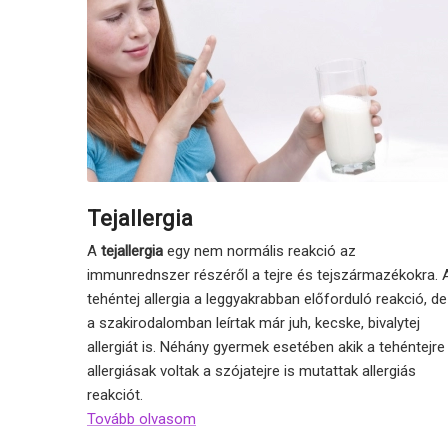
Tejallergia
A
tejallergia
egy nem normális reakció az
immunrednszer részéről a tejre és tejszármazékokra. 
tehéntej allergia a leggyakrabban előforduló reakció, de
a szakirodalomban leírtak már juh, kecske, bivalytej
allergiát is. Néhány gyermek esetében akik a tehéntejre
allergiásak voltak a szójatejre is mutattak allergiás
reakciót.
Tovább olvasom