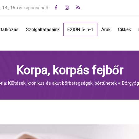
. 14., 16-os kapucsengő
tatkozás
Szolgáltatásaink
EXION 5-in-1
Árak
Cikkek
jegy, melanoma, basalioma
Zsírkorrekció, cryo lipolizis,
s, eltávolítás
alakformálás
Korpa, korpás fejbőr
övedékek (szemölcsök,
Rádiófrekvencia, IPL
mák) eltávolítása
Frakcionált lézeres
ria: Kiütések, krónikus és akut bőrbetegségek, bőrtünetek
Bőrgyóg
sek, krónikus és akut
bőrregenerálás, érkezelés
tegségek, bőrtünetek
Bőrfiatalítás, szálazás,
ömgomba
hialuronsavas töltés
Lézeres tartós szőrtelenítés
Tetoválás és pigmentfolt
eltüntetés