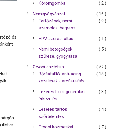
Körömgomba
( 2 )
Nemigyógyászat
( 16 )
Fertőzések, nemi
( 9 )
szemölcs, herpesz
rtőző és
HPV szűrés, oltás
( 1 )
dőnként
Nemi betegségek
( 5 )
szűrése, gyógyítása
Orvosi esztétika
( 52 )
zket.
Bőrfiatalító, anti-aging
( 18 )
gyik
kezelések - arcfiatalítás
Lézeres bőrregenerálás,
( 8 )
érkezelés
Lézeres tartós
( 4 )
szőrtelenítés
, sárgás
illetve
Orvosi kozmetikai
( 7 )