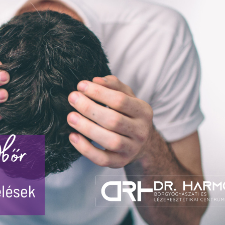
Túlzott izzadás kezelése
Orvosi kozmetikai kezelések
Orvosi kozmetikai termékek