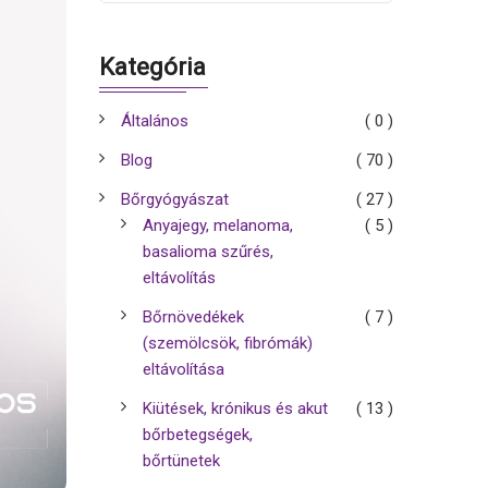
Kategória
Általános
( 0 )
Blog
( 70 )
Bőrgyógyászat
( 27 )
Anyajegy, melanoma,
( 5 )
basalioma szűrés,
eltávolítás
Bőrnövedékek
( 7 )
(szemölcsök, fibrómák)
eltávolítása
Kiütések, krónikus és akut
( 13 )
bőrbetegségek,
bőrtünetek