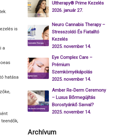
Ultherapy® Prime Kezelés
2026. január 27.
tek.
Neuro Cannabis Therapy –
ezelés is
Stresszoldó És Fiatalító
Kezelés
2025. november 14.
i a
Eye Complex Care –
hoeas
Prémium
Szemkörnyékápolás
ító hatása
2025. november 14.
Amber Re-Derm Ceremony
szőke,
– Luxus Bőrmegújítás
Borostyánkő Savval?
2025. november 14.
ként
 teendők,
Archívum