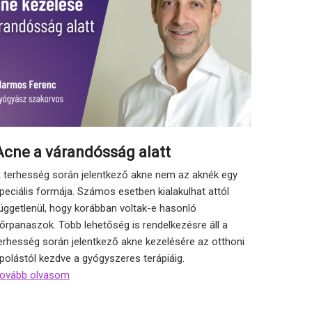
Acne a várandósság alatt
 terhesség során jelentkező akne nem az aknék egy
peciális formája. Számos esetben kialakulhat attól
üggetlenül, hogy korábban voltak-e hasonló
őrpanaszok. Több lehetőség is rendelkezésre áll a
erhesség során jelentkező akne kezelésére az otthoni
polástól kezdve a gyógyszeres terápiáig.
ovább olvasom