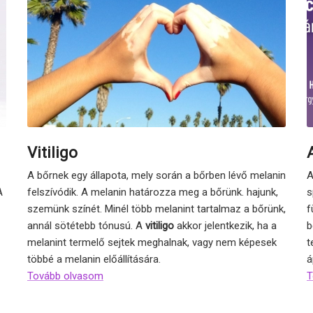
Vitiligo
A bőrnek egy állapota, mely során a bőrben lévő melanin
A
A
felszívódik. A melanin határozza meg a bőrünk. hajunk,
s
szemünk színét. Minél több melanint tartalmaz a bőrünk,
f
annál sötétebb tónusú. A
vitiligo
akkor jelentkezik, ha a
b
melanint termelő sejtek meghalnak, vagy nem képesek
t
többé a melanin előállítására.
á
Tovább olvasom
T