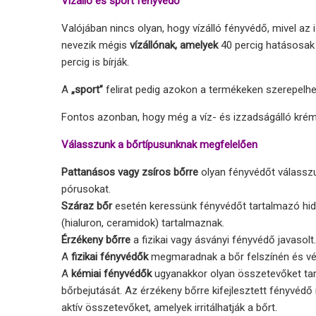
Vízálló és sport fényvédő
Valójában nincs olyan, hogy vízálló fényvédő, mivel a
nevezik mégis
vízállónak, amelyek
40 percig hatásosak
percig is bírják.
A
„sport”
felirat pedig azokon a termékeken szerepelhet
Fontos azonban, hogy még a víz- és izzadságálló krémeke
Válasszunk a bőrtípusunknak megfelelően
Pattanásos vagy zsíros bőrre
olyan fényvédőt válasszu
pórusokat.
Száraz bőr
esetén keressünk fényvédőt tartalmazó hidr
(hialuron, ceramidok) tartalmaznak.
Érzékeny bőrre
a fizikai vagy ásványi fényvédő javasolt
A
fizikai fényvédők
megmaradnak a bőr felszínén és véd
A
kémiai fényvédők
ugyanakkor olyan összetevőket tar
bőrbejutását. Az érzékeny bőrre kifejlesztett fényvédő
aktív összetevőket, amelyek irritálhatják a bőrt.