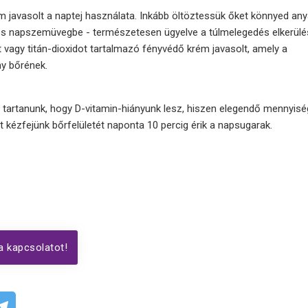
 javasolt a naptej használata. Inkább öltöztessük őket könnyed an
 és napszemüvegbe - természetesen ügyelve a túlmelegedés elkerülé
t vagy titán-dioxidot tartalmazó fényvédő krém javasolt, amely a
y bőrének.
 tartanunk, hogy D-vitamin-hiányunk lesz, hiszen
elegendő mennyisé
 kézfejünk bőrfelületét naponta 10 percig érik a napsugarak.
a kapcsolatot!