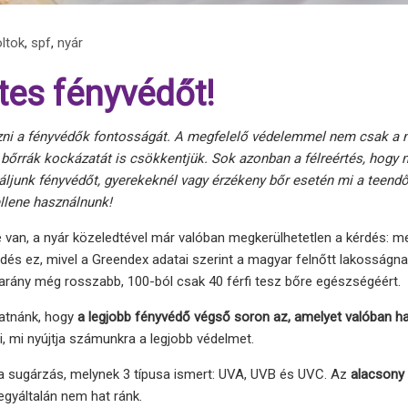
ltok
,
spf
,
nyár
tes fényvédőt!
ni a fényvédők fontosságát. A megfelelő védelemmel nem csak a
 bőrrák kockázatát is csökkentjük. Sok azonban a félreértés, hogy 
áljunk fényvédőt, gyerekeknél vagy érzékeny bőr esetén mi a teendő
ellene használnunk!
van, a nyár közeledtével már valóban megkerülhetetlen a kérdés: me
dés ez, mivel a Greendex adatai szerint a magyar felnőtt lakosságn
z arány még rosszabb, 100-ból csak 40 férfi tesz bőre egészségéért.
hatnánk, hogy
a legjobb fényvédő végső soron az, amelyet valóban h
, mi nyújtja számunkra a legjobb védelmet.
a sugárzás, melynek 3 típusa ismert: UVA, UVB és UVC. Az
alacsony
 egyáltalán nem hat ránk.