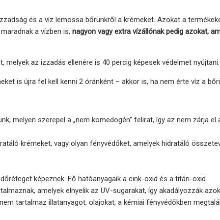
z izzadság és a víz lemossa bőrünkről a krémeket. Azokat a termékek
 maradnak a vízben is,
nagyon vagy extra vízállónak pedig azokat, a
, melyek az izzadás ellenére is 40 percig képesek védelmet nyújtani.
t is újra fel kell kenni 2 óránként – akkor is, ha nem érte víz a bőr
nk, melyen szerepel a „nem komedogén” felirat, így az nem zárja el 
atáló krémeket, vagy olyan fényvédőket, amelyek hidratáló összete
.
őréteget képeznek. Fő hatóanyagaik a cink-oxid és a titán-oxid.
talmaznak, amelyek elnyelik az UV-sugarakat, így akadályozzák azo
 nem tartalmaz illatanyagot, olajokat, a kémiai fényvédőkben megtalá