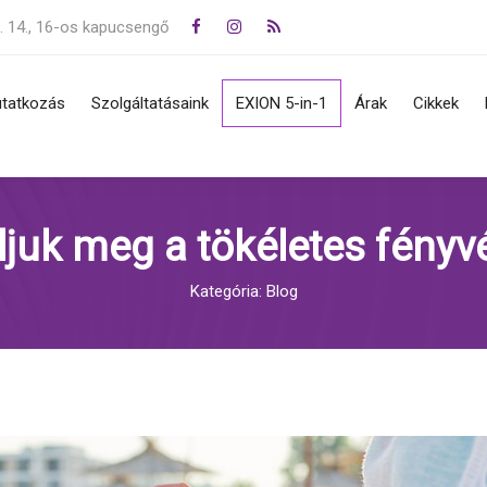
. 14., 16-os kapucsengő
tatkozás
Szolgáltatásaink
EXION 5-in-1
Árak
Cikkek
jegy, melanoma, basalioma
Zsírkorrekció, cryo lipolizis,
s, eltávolítás
alakformálás
ljuk meg a tökéletes fényv
övedékek (szemölcsök,
Rádiófrekvencia, IPL
mák) eltávolítása
Frakcionált lézeres
Kategória: Blog
sek, krónikus és akut
bőrregenerálás, érkezelés
tegségek, bőrtünetek
Bőrfiatalítás, szálazás,
ömgomba
hialuronsavas töltés
Lézeres tartós szőrtelenítés
Tetoválás és pigmentfolt
eltüntetés