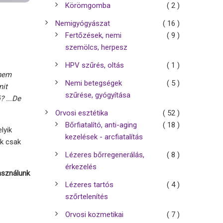
Körömgomba
( 2 )
Nemigyógyászat
( 16 )
Fertőzések, nemi
( 9 )
szemölcs, herpesz
HPV szűrés, oltás
( 1 )
 nem
Nemi betegségek
( 5 )
mit
szűrése, gyógyítása
? ...De
Orvosi esztétika
( 52 )
Bőrfiatalító, anti-aging
( 18 )
lyik
kezelések - arcfiatalítás
ak csak
Lézeres bőrregenerálás,
( 8 )
érkezelés
asználunk
Lézeres tartós
( 4 )
szőrtelenítés
Orvosi kozmetikai
( 7 )