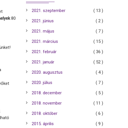
2021. szeptember
( 13 )
et
melyek
80
2021. június
( 2 )
2021. május
( 7 )
2021. március
( 15 )
ünket!
2021. február
( 36 )
2021. január
( 52 )
a
2020. augusztus
( 4 )
2020. július
( 7 )
vőket
2018. december
( 5 )
2018. november
( 11 )
k
2018. október
( 6 )
lható
2015. április
( 9 )