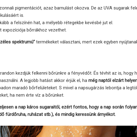
onnali pigmentációt, azaz barnulást okozva. De az UVA sugarak fel
kulásáért is.
kább a felszínén hat, a mélyebb rétegekbe kevésbé jut el.
t expozíciója bőrrákhoz vezethet.
széles spektrumú”
termékeket választani, mert ezek egyben nyújtana
trandon kezdjük felkenni bőrünkre a fényvédőt. És tévhit az is, hogy 
asználni. A legjobb hatást akkor érjük el, ha
még naptól elzárt helyen
don maradó bőrfelületeket. S mivel a napsugárzás lebontja a legt
eket, ha nem érte víz a bőrünket.
ljesen a nap káros sugaraitól, ezért fontos, hogy a nap során foly
dő fürdőruha, ruházat stb.), és mindig keressünk árnyékot.