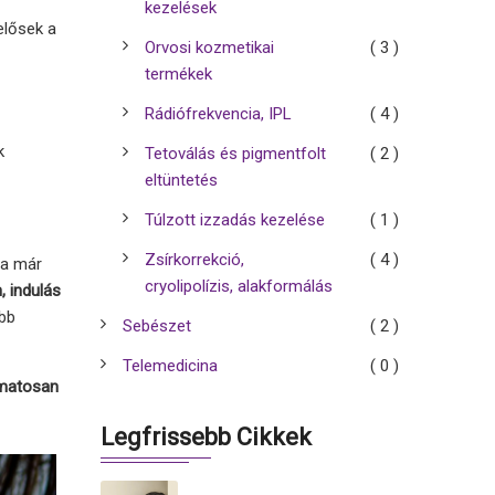
kezelések
elősek a
Orvosi kozmetikai
( 3 )
termékek
Rádiófrekvencia, IPL
( 4 )
k
Tetoválás és pigmentfolt
( 2 )
eltüntetés
Túlzott izzadás kezelése
( 1 )
Zsírkorrekció,
( 4 )
ha már
cryolipolízis, alakformálás
,
indulás
öbb
Sebészet
( 2 )
Telemedicina
( 0 )
amatosan
Legfrissebb Cikkek