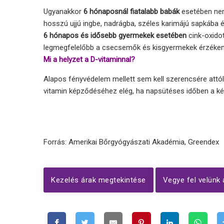
Ugyanakkor
6 hónaposnál fiatalabb babák
esetében nem
hosszú ujjú ingbe, nadrágba, széles karimájú sapkába
6 hónapos és idősebb gyermekek esetében
cink-oxido
legmegfelelőbb a csecsemők és kisgyermekek érzéken
Mi a helyzet a D-vitaminnal?
Alapos fényvédelem mellett sem kell szerencsére attól
vitamin képződéséhez
elég, ha napsütéses időben a két
Forrás: Amerikai Bőrgyógyászati ​​Akadémia, Greendex
Kezelés árak megtekintése
Vegye fel velünk 