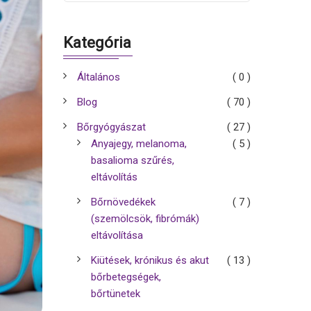
Kategória
Általános
( 0 )
Blog
( 70 )
Bőrgyógyászat
( 27 )
Anyajegy, melanoma,
( 5 )
basalioma szűrés,
eltávolítás
Bőrnövedékek
( 7 )
(szemölcsök, fibrómák)
eltávolítása
Kiütések, krónikus és akut
( 13 )
bőrbetegségek,
bőrtünetek