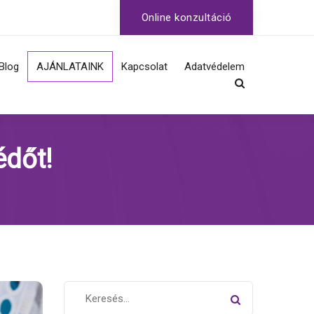
Online konzultáció
Blog
AJÁNLATAINK
Kapcsolat
Adatvédelem
Fertőzések, nemi
szemölcs, herpesz
édőt!
HPV szűrés, oltás
Nemi betegségek
szűrése, gyógyítása