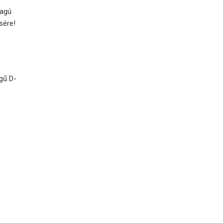
yagú
sére!
gű D-