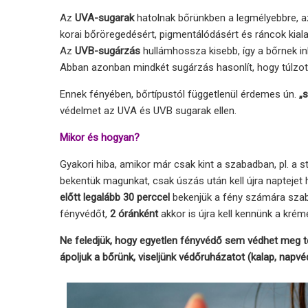
Az
UVA-sugarak
hatolnak bőrünkben a legmélyebbre, az
korai bőröregedésért, pigmentálódásért és ráncok kiala
Az
UVB-sugárzás
hullámhossza kisebb, így a bőrnek in
Abban azonban mindkét sugárzás hasonlít, hogy túlzot
Ennek fényében, bőrtípustól függetlenül érdemes ún.
„
védelmet az UVA és UVB sugarak ellen.
Mikor és hogyan?
Gyakori hiba, amikor már csak kint a szabadban, pl. a s
bekentük magunkat, csak úszás után kell újra naptejet h
előtt legalább 30 perccel
bekenjük a fény számára szaba
fényvédőt,
2 óránként
akkor is újra kell kennünk a krém
Ne feledjük, hogy egyetlen fényvédő sem védhet meg te
ápoljuk a bőrünk, viseljünk védőruházatot (kalap, napvé