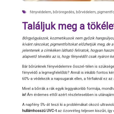
fényvédelem
,
bőröregedés
,
bőrvédelem
,
pigmentfo
Találjuk meg a tökéle
Bőrgyógyászok, kozmetikusok nem győzik hangsúlyoz
kívánt ráncokat, pigmentfoltokat előzhetjük meg, de a
jelentenek a címkéken látható feliratok, hogyan haszn
alapvető tévedés az is, hogy fényvédőt csak nyáron k
Bár bőrünknek fényvédelemre ősszel-télen is szüksége 
fényvédő a legmegfelelőbb? Annál is inkább fontos kér
60%-a védekezik a napsugarak ellen, a férfiaknál ez a
Mivel a bőrrák a rák egyik leggyakoribb formája, mond
is!
Ám érdemes ettől azért részletesebben is utánajárni
A napfény
5%-át teszi ki
a problémákat okozó ultraviol
hullámhosszú UVC-t
az ózonréteg teljesen kiszűri, így