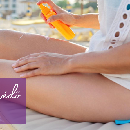
Túlzott izzadás kezelése
Orvosi kozmetikai kezelések
Orvosi kozmetikai termékek