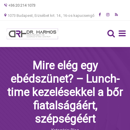
+36 20 214 1073
1073 Budapest, Erzsébet krt. 14., 16-os kapucsengő
Mire elég egy
ebédszünet? – Lunch-
time kezelésekkel a bőr
fiatalságáért,
szépségéért