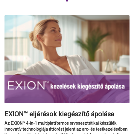
EXION™ eljárások kiegészítő ápolása
Az EXION™ 4-in-1 multiplatformos orvosesztétikai készülék
innovatív technológiája áttörést jelent az arc- és testkezelésében.