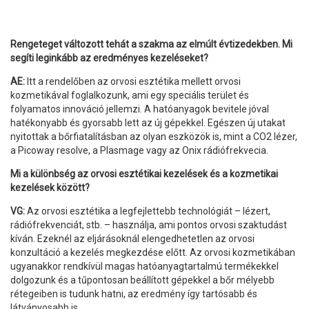
Rengeteget változott tehát a szakma az elmúlt évtizedekben. Mi
segíti leginkább az eredményes kezeléseket?
AE:
Itt a rendelőben az orvosi esztétika mellett orvosi
kozmetikával foglalkozunk, ami egy speciális terület és
folyamatos innováció jellemzi. A hatóanyagok bevitele jóval
hatékonyabb és gyorsabb lett az új gépekkel. Egészen új utakat
nyitottak a bőrfiatalításban az olyan eszközök is, mint a CO2 lézer,
a Picoway resolve, a Plasmage vagy az Onix rádiófrekvecia.
Mi a különbség az orvosi esztétikai kezelések és a kozmetikai
kezelések között?
VG:
Az orvosi esztétika a legfejlettebb technológiát – lézert,
rádiófrekvenciát, stb. – használja, ami pontos orvosi szaktudást
kíván. Ezeknél az eljárásoknál elengedhetetlen az orvosi
konzultáció a kezelés megkezdése előtt. Az orvosi kozmetikában
ugyanakkor rendkívül magas hatóanyagtartalmú termékekkel
dolgozunk és a tűpontosan beállított gépekkel a bőr mélyebb
rétegeiben is tudunk hatni, az eredmény így tartósabb és
látványosabb is.