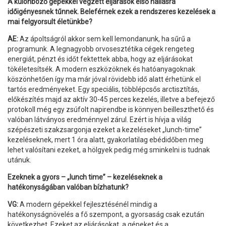
A különböző gépekkel végzett eljárások első hallásra
időigényesnek tűnnek. Beleférnek ezek a rendszeres kezelések a
mai felgyorsult életünkbe?
AE:
Az ápoltságról akkor sem kell lemondanunk, ha sűrű a
programunk. A legnagyobb orvosesztétika cégek rengeteg
energiát, pénzt és időt fektettek abba, hogy az eljárásokat
tökéletesítsék. A modern eszközöknek és hatóanyagoknak
köszönhetően így ma már jóval rövidebb idő alatt érhetünk el
tartós eredményeket. Egy speciális, többlépcsős arctisztítás,
előkészítés majd az aktív 30-45 perces kezelés, illetve a befejező
protokoll még egy zsúfolt napirendbe is könnyen beilleszthető és
valóban látványos eredménnyel zárul. Ezért is hívja a világ
szépészeti szakzsargonja ezeket a kezeléseket „lunch-time”
kezeléseknek, mert 1 óra alatt, gyakorlatilag ebédidőben meg
lehet valósítani ezeket, a hölgyek pedig még sminkelni is tudnak
utánuk.
Ezeknek a gyors – „lunch time” – kezeléseknek a
hatékonyságában valóban bízhatunk?
VG:
A modern gépekkel fejlesztésénél mindig a
hatékonyságnövelés a fő szempont, a gyorsaság csak ezután
következhet. Ezeket az eljárásokat, a gépeket és a