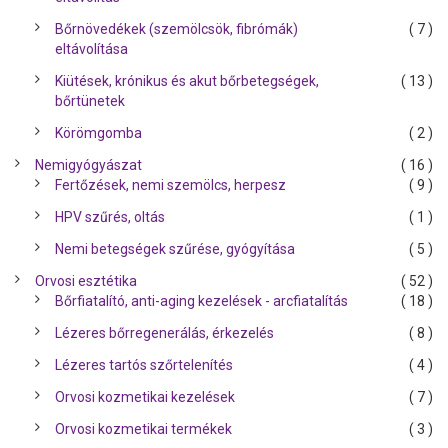
Bőrnövedékek (szemölcsök, fibrómák)
( 7 )
eltávolítása
Kiütések, krónikus és akut bőrbetegségek,
( 13 )
bőrtünetek
Körömgomba
( 2 )
Nemigyógyászat
( 16 )
Fertőzések, nemi szemölcs, herpesz
( 9 )
HPV szűrés, oltás
( 1 )
Nemi betegségek szűrése, gyógyítása
( 5 )
Orvosi esztétika
( 52 )
Bőrfiatalító, anti-aging kezelések - arcfiatalítás
( 18 )
Lézeres bőrregenerálás, érkezelés
( 8 )
Lézeres tartós szőrtelenítés
( 4 )
Orvosi kozmetikai kezelések
( 7 )
Orvosi kozmetikai termékek
( 3 )