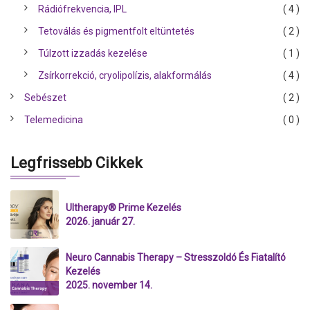
Rádiófrekvencia, IPL
( 4 )
Tetoválás és pigmentfolt eltüntetés
( 2 )
Túlzott izzadás kezelése
( 1 )
Zsírkorrekció, cryolipolízis, alakformálás
( 4 )
Sebészet
( 2 )
Telemedicina
( 0 )
Legfrissebb Cikkek
Ultherapy® Prime Kezelés
2026. január 27.
Neuro Cannabis Therapy – Stresszoldó És Fiatalító
Kezelés
2025. november 14.