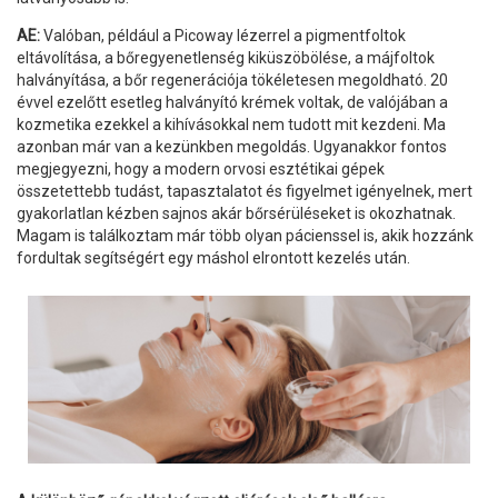
AE:
Valóban, például a Picoway lézerrel a pigmentfoltok
eltávolítása, a bőregyenetlenség kiküszöbölése, a májfoltok
halványítása, a bőr regenerációja tökéletesen megoldható. 20
évvel ezelőtt esetleg halványító krémek voltak, de valójában a
kozmetika ezekkel a kihívásokkal nem tudott mit kezdeni. Ma
azonban már van a kezünkben megoldás. Ugyanakkor fontos
megjegyezni, hogy a modern orvosi esztétikai gépek
összetettebb tudást, tapasztalatot és figyelmet igényelnek, mert
gyakorlatlan kézben sajnos akár bőrsérüléseket is okozhatnak.
Magam is találkoztam már több olyan pácienssel is, akik hozzánk
fordultak segítségért egy máshol elrontott kezelés után.