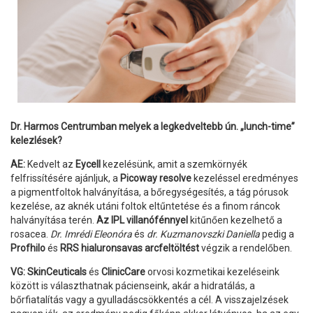
Dr. Harmos Centrumban melyek a legkedveltebb ún. „lunch-time”
kelezlések?
AE:
Kedvelt az
Eycell
kezelésünk, amit a szemkörnyék
felfrissítésére ajánljuk, a
Picoway resolve
kezeléssel eredményes
a pigmentfoltok halványítása, a bőregységesítés, a tág pórusok
kezelése, az aknék utáni foltok eltűntetése és a finom ráncok
halványítása terén.
Az IPL villanófénnyel
kitűnően kezelhető a
rosacea.
Dr. Imrédi Eleonóra
és
dr. Kuzmanovszki Daniella
pedig a
Profhilo
és
RRS
hialuronsavas arcfeltöltést
végzik a rendelőben.
VG:
SkinCeuticals
és
ClinicCare
orvosi kozmetikai kezeléseink
között is választhatnak pácienseink, akár a hidratálás, a
bőrfiatalítás vagy a gyulladáscsökkentés a cél. A visszajelzések