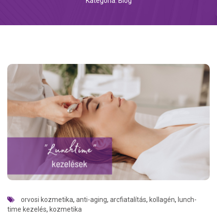
Kategória: Blog
orvosi kozmetika
,
anti-aging
,
arcfiatalítás
,
kollagén
,
lunch-
time kezelés
,
kozmetika