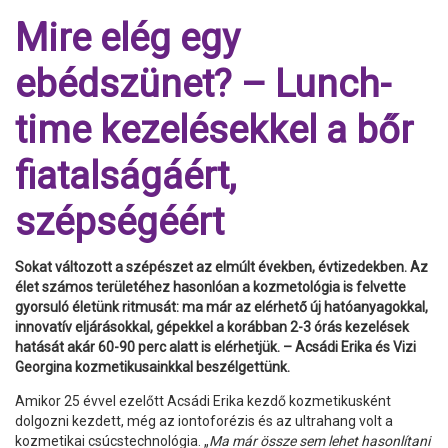
Mire elég egy
ebédszünet? – Lunch-
time kezelésekkel a bőr
fiatalságáért,
szépségéért
Sokat változott a szépészet az elmúlt években, évtizedekben. Az
élet számos területéhez hasonlóan a kozmetológia is felvette
gyorsuló életünk ritmusát: ma már az elérhető új hatóanyagokkal,
innovatív eljárásokkal, gépekkel a korábban 2-3 órás kezelések
hatását akár 60-90 perc alatt is elérhetjük. – Acsádi Erika és Vizi
Georgina kozmetikusainkkal beszélgettünk.
Amikor 25 évvel ezelőtt Acsádi Erika kezdő kozmetikusként
dolgozni kezdett, még az iontoforézis és az ultrahang volt a
kozmetikai csúcstechnológia. „
Ma már ö
ssze sem lehet hasonlítani