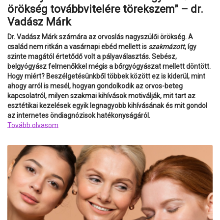
örökség továbbvitelére törekszem” – dr.
Vadász Márk
Dr. Vadász Márk számára az orvoslás nagyszülői örökség. A
család nem ritkán a vasárnapi ebéd mellett is
szakmázott
, így
szinte magától értetődő volt a pályaválasztás. Sebész,
belgyógyász felmenőkkel mégis a bőrgyógyászat mellett döntött.
Hogy miért? Beszélgetésünkből többek között ez is kiderül, mint
ahogy arról is mesél, hogyan gondolkodik az orvos-beteg
kapcsolatról, milyen szakmai kihívások motiválják, mit tart az
esztétikai kezelések egyik legnagyobb kihívásának és mit gondol
az internetes öndiagnózisok hatékonyságáról.
Tovább olvasom