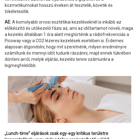
kozmetikumokat hosszú éveken át tesztelik, követik és
tökéletesítik.
AE:
A komolyabb orvosi esztétikai kezeléseknél is inkább az
előkészítő és utókezelő fázis az, ami az időtartamot növeli, maga
a kezelés általában 1 óra alatt megtörténik a rádiófrekvenciás a
Picoway vagy a CO2 lézeres kezelések esetében is. Érdemes
alaposan átgondolni, hogy mit szeretnénk, milyen eredményre
számítunk és mennyi időt tudunk rászánni, majd ennek tükrében
dönteni arról, melyik eljárás, kezelés lenne számunkra a
legmegfelelőbb.
„Lunch-time” eljárások csak egy-egy kritikus területre