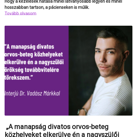
Hogy a kezelések hatása minél látványosabb legyen és minél
hosszabban tartson, a pácienseken is múlik.
Tovább olvasom
„A manapság divatos orvos-beteg
közhelyeket elkerülve én a nagyszülői