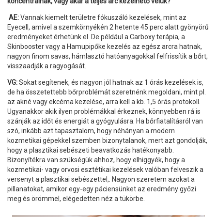
koncentrálnak, vagy akár a teljes arc kezelhető velük?
AE:
Vannak kiemelt területre fókuszáló kezelések, mint az
Eyecell, amivel a szemkörnyékén 2 hetente 45 perc alatt gyönyörű
eredményeket érhetünk el. De például a Carboxy terápia, a
Skinbooster vagy a Hamupipőke kezelés az egész arcra hatnak,
nagyon finom savas, hámlasztó hatóanyagokkal felfrissítik a bőrt,
visszaadják a ragyogását.
VG:
Sokat segítenek, és nagyon jól hatnak az 1 órás kezelések is,
de ha összetettebb bőrproblémát szeretnénk megoldani, mint pl.
az akné vagy ekcéma kezelése, arra kell a kb. 1,5 órás protokoll.
Ugyanakkor akik ilyen problémákkal érkeznek, könnyebben rá is
szánják az időt és energiát a gyógyulásra. Ha bőrfiatalításról van
szó, inkább azt tapasztalom, hogy néhányan a modern
kozmetikai gépekkel szemben bizonytalanok, mert azt gondolják,
hogy a plasztikai sebészeti beavatkozás hatékonyabb.
Bizonyítékra van szükségük ahhoz, hogy elhiggyék, hogy a
kozmetikai- vagy orvosi esztétikai kezelések valóban felveszik a
versenyt a plasztikai sebészettel,. Nagyon szeretem azokat a
pillanatokat, amikor egy-egy páciensünket az eredmény győzi
meg és örömmel, elégedetten néz a tükörbe.