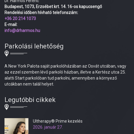
Dr. Harmos Ferenc
Budapest, 1073, Erzsébet krt. 14. 16-os kapucsengő
Rendelési időben hívható telefonszám:
+36 20 214 1073
E-mail:
info@drharmos.hu
Parkolási lehetőség
A New York Palota saját parkolóházában az Osvát utcában, vagy
az ezzel szemben lévő parkoló házban, illetve a Kertész utca 25.
alatti Start parkolóban tud parkolni, amennyiben a környező
utcákban nem talál helyet.
Legutóbbi cikkek
Ultherapy® Prime kezelés
2026. január 27.