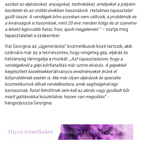
azokat az eljárásokat, anyagokat, technikákat, amelyeket a pályám
kezdetén és az utóbbi években használunk. Hatalmas tapasztalat
gyűlt össze. A vendégek bőre azonban nem változik, a problémák és
a kívánságok is hasonlóak, mint 20 éve: minden hölgy és úr szeretne
a lehető legtovább fiatal, friss, ápolt megjelenést
.
” – osztja meg
tapasztalatait a szakember.
Vizi Georgina az „újgenerációs” kozmetikusok közé tartozik, akik
számára már az a természetes, hogy rengeteg gép, eljárás és
hatóanyag támogatja a munkát. „
Azt tapasztalatom, hogy a
vendégeknél a gépi bőrfiatalítás már szinte elvárás. A gépekkel
kiegészített kezelésekkel látványos eredményeket érünk el
bőrproblémák esetén is. Ma már olyan eljárások és speciális
kozmetikumok állnak rendelkezésre, amik segítségével egy
kamasznak, fiatal felnőttnek sem kell az aknés vagy gyulladt bőr
miatt gátlásokkal küszködnie, hiszen van megoldás
.” -
hangsúlyozza Georgina.