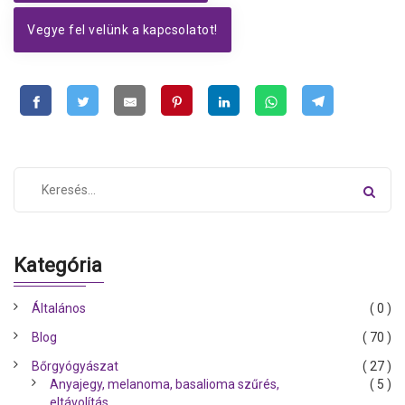
Vegye fel velünk a kapcsolatot!
Kategória
Általános
( 0 )
Blog
( 70 )
Bőrgyógyászat
( 27 )
Anyajegy, melanoma, basalioma szűrés,
( 5 )
eltávolítás