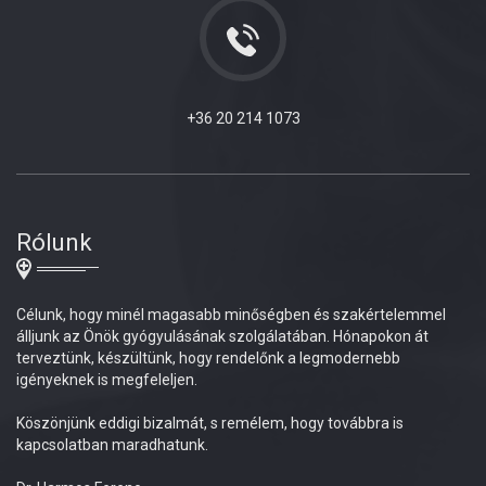
+36 20 214 1073
Rólunk
Célunk, hogy minél magasabb minőségben és szakértelemmel
álljunk az Önök gyógyulásának szolgálatában. Hónapokon át
terveztünk, készültünk, hogy rendelőnk a legmodernebb
igényeknek is megfeleljen.
Köszönjünk eddigi bizalmát, s remélem, hogy továbbra is
kapcsolatban maradhatunk.