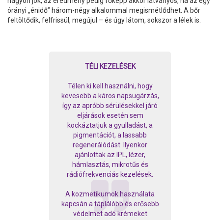
nagyon jók, az eredmény pedig főképp akkor látványos, ha az egy
órányi „énidő” három-négy alkalommal megismétlődhet. A bőr
feltöltődik, felfrissül, megújul – és úgy látom, sokszor a lélek is.
TÉLI KEZELÉSEK
Télen ki kell használni, hogy
kevesebb a káros napsugárzás,
így az apróbb sérülésekkel járó
eljárások esetén sem
kockáztatjuk a gyulladást, a
pigmentációt, a lassabb
regenerálódást. Ilyenkor
ajánlottak az IPL, lézer,
hámlasztás, mikrotűs és
rádiófrekvenciás kezelések.
A kozmetikumok használata
kapcsán a táplálóbb és erősebb
védelmet adó krémeket