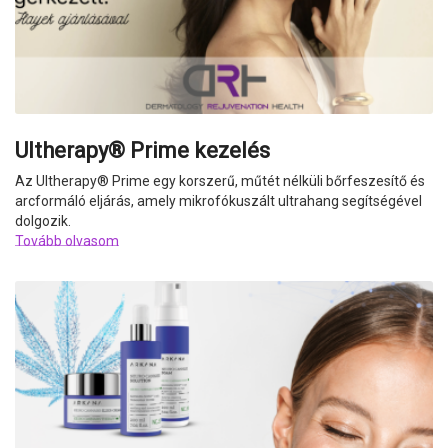
Ultherapy® Prime kezelés
Az Ultherapy
®
Prime egy korszerű, műtét nélküli bőrfeszesítő és
arcformáló eljárás, amely mikrofókuszált ultrahang segítségével
dolgozik.
Tovább olvasom