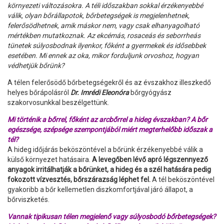
környezeti változásokra. A téli időszakban sokkal érzékenyebbé
válik, olyan bőrállapotok, bőrbetegségek is megjelenhetnek,
felerősödhetnek, amik máskor nem, vagy csak elhanyagolható
mértékben mutatkoznak. Az ekcémás, rosaceás és seborrheás
tünetek súlyosbodnak ilyenkor, főként a gyermekek és idősebbek
esetében. Mi ennek az oka, mikor forduljunk orvoshoz, hogyan
védhetjük bőrünk?
A télen felerősödő bőrbetegségekről és az évszakhoz illeszkedő
helyes bőrápolásról
Dr. Imrédi Eleonóra
bőrgyógyász
szakorvosunkkal beszélgettünk.
Mi történik a bőrrel, főként az arcbőrrel a hideg évszakban? A bőr
egészsége, szépsége szempontjából miért megterhelőbb időszak a
tél?
A hideg időjárás beköszöntével a bőrünk érzékenyebbé válik a
külső környezet hatásaira.
A levegőben lévő apró légszennyező
anyagok irritálhatják a bőrünket, a hideg és a szél hatására pedig
fokozott vízvesztés, bőrszárazság léphet fel.
A tél beköszöntével
gyakoribb a bőr kellemetlen diszkomfortjával járó állapot, a
bőrviszketés.
Vannak tipikusan télen megjelenő vagy súlyosbodó bőrbetegségek?