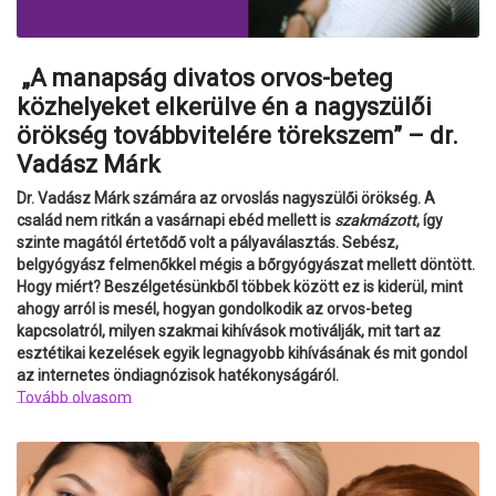
„A manapság divatos orvos-beteg
közhelyeket elkerülve én a nagyszülői
örökség továbbvitelére törekszem” – dr.
Vadász Márk
Dr. Vadász Márk számára az orvoslás nagyszülői örökség. A
család nem ritkán a vasárnapi ebéd mellett is
szakmázott
, így
szinte magától értetődő volt a pályaválasztás. Sebész,
belgyógyász felmenőkkel mégis a bőrgyógyászat mellett döntött.
Hogy miért? Beszélgetésünkből többek között ez is kiderül, mint
ahogy arról is mesél, hogyan gondolkodik az orvos-beteg
kapcsolatról, milyen szakmai kihívások motiválják, mit tart az
esztétikai kezelések egyik legnagyobb kihívásának és mit gondol
az internetes öndiagnózisok hatékonyságáról.
Tovább olvasom