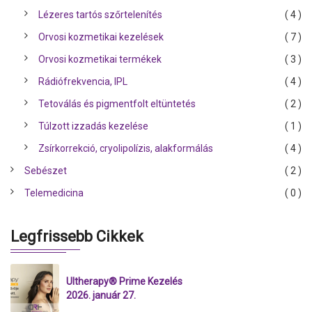
Lézeres tartós szőrtelenítés
( 4 )
Orvosi kozmetikai kezelések
( 7 )
Orvosi kozmetikai termékek
( 3 )
Rádiófrekvencia, IPL
( 4 )
Tetoválás és pigmentfolt eltüntetés
( 2 )
Túlzott izzadás kezelése
( 1 )
Zsírkorrekció, cryolipolízis, alakformálás
( 4 )
Sebészet
( 2 )
Telemedicina
( 0 )
Legfrissebb Cikkek
Ultherapy® Prime Kezelés
2026. január 27.