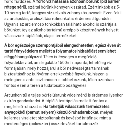
forró fürdőzés. A
forró víz hatására azonban bőrünk lipid barrier
rétege sérül
, ezáltal bőrünk könnyen kiszárad. Ezért inkább az 5-
10 percig tartó, langyos vízzel való zuhanyzás javasolt. Ezen felül
az arcápolási, arctisztítási rutinunkat is érdemes átgondolni.
Ugyanis az arclemosó tonikokban található alkohol is szárítja a
bőrünket, így az alkoholtartalmú arcápoló készítmények helyett
válasszunk táplálóbb, olajos termékeket.
A bőr egészsége szempontjából elengedhetetlen, egész éven át
tartó fényvédelem mellett a folyamatos hidratálást sem lehet
eléggé hangsúlyozni!
Télen is lényeges a megfelelő
folyadékbevitel, ami legalább 1500ml naponta, lehetőleg víz
formájában, mely hozzájárul a bőr nedvességtartalmának
biztosításához is. Nyáron erre kevésbé figyelünk, hiszen a
melegben szinte ösztönösen is többet iszunk, télen azonban
fontos ezen a téren a tudatosabb odafigyelés.
Arcunkon túl a teljes bőrfelületünk védelméről is érdemes ilyenkor
extrán gondoskodni. A tápláló testápolás mellett fontos a
megfelelő ruházat is.
Ha tehetjük válasszunk természetes
anyagokból (pamut, selyem) készülő ruhadarabokat
, melyek
kellemes viseletet biztosítanak és kevésbé irritálnak, mint a
mesterséges (poliészter) összetevőket tartalmazók.