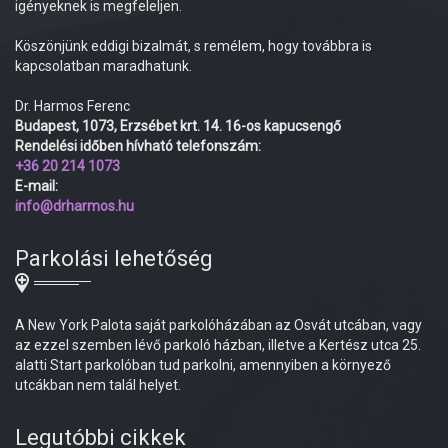
igényeknek is megfeleljen.
Köszönjünk eddigi bizalmát, s remélem, hogy továbbra is
kapcsolatban maradhatunk.
Dr. Harmos Ferenc
Budapest, 1073, Erzsébet krt. 14. 16-os kapucsengő
Rendelési időben hívható telefonszám:
+36 20 214 1073
E-mail:
info@drharmos.hu
Parkolási lehetőség
A New York Palota saját parkolóházában az Osvát utcában, vagy
az ezzel szemben lévő parkoló házban, illetve a Kertész utca 25.
alatti Start parkolóban tud parkolni, amennyiben a környező
utcákban nem talál helyet.
Legutóbbi cikkek