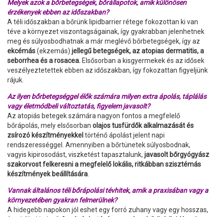
Melyek azok a bőrbetegségek, bőrállapotok, amik különösen
érzékenyek ebben az időszakban?
A téli időszakban a bőrünk lipidbarrier rétege fokozottan ki van
téve a környezet viszontagságainak, így gyakrabban jelenhetnek
meg és súlyosbodhatnak a már meglévő bőrbetegségek, így az
ekcémás
(ekzemás)
jellegű betegségek, az atopias dermatitis, a
seborrhea és a rosacea.
Elsősorban a kisgyermekek és az idősek
veszélyeztetettek ebben az időszakban, így fokozattan figyeljünk
rájuk.
Az ilyen bőrbetegséggel élők számára milyen extra ápolás, táplálás
vagy életmódbeli változtatás, figyelem javasolt?
Az atopiás betegek számára nagyon fontos a megfelelő
bőrápolás, mely elsősorban
olajos tusfürdők alkalmazását és
zsírozó készítményekkel
történő ápolást jelent napi
rendszerességgel. Amennyiben a bőrtünetek súlyosbodnak,
vagyis kipirosodást, viszketést tapasztalunk,
javasolt bőrgyógyász
szakorvost felkeresni a megfelelő lokális, ritkábban szisztémás
készítmények beállítására
.
Vannak általános téli bőrápolási tévhitek, amik a praxisában vagy a
környezetében gyakran felmerülnek?
A hidegebb napokon jól eshet egy forró zuhany vagy egy hosszas,