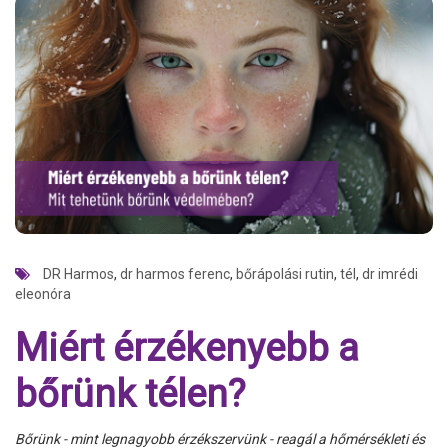
DR Harmos
,
dr harmos ferenc
,
bőrápolási rutin
,
tél
,
dr imrédi
eleonóra
Miért érzékenyebb a
bőrünk télen?
Bőrünk - mint legnagyobb érzékszervünk - reagál a hőmérsékleti és