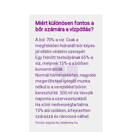
Miért különösen fontos a
bőr számára a vízpótlás?
A bőr 70%-a víz. Csak a
megfelelően hidratált bőr képes
jól ellátni védelmi szerepét.
Egy felnőtt testsúlyának 65%-a
víz, melynek 15%-a a bőrben
koncentrálódik.
Normál hőmérsékleten, nagyobb
megerőltetést igénylő munka
nélkül is a verejtékkel bőrön
keresztül kb. 500 ml víz távozik
naponta a szervezetünkből.
Ha a bőr nedvességtartalma
10% alá csökken, kifejezetten
szárazzá és ráncossá válhat.
Forrás: argina.hu, bioderma.hu