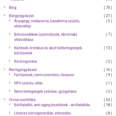
Blog
( 70 )
Bőrgyógyászat
( 27 )
Anyajegy, melanoma, basalioma szűrés,
( 5 )
eltávolítás
Bőrnövedékek (szemölcsök, fibrómák)
( 7 )
eltávolítása
Kiütések, krónikus és akut bőrbetegségek,
( 13 )
bőrtünetek
Körömgomba
( 2 )
Nemigyógyászat
( 16 )
Fertőzések, nemi szemölcs, herpesz
( 9 )
HPV szűrés, oltás
( 1 )
Nemi betegségek szűrése, gyógyítása
( 5 )
Orvosi esztétika
( 52 )
Bőrfiatalító, anti-aging kezelések - arcfiatalítás
( 18 )
Lézeres bőrregenerálás, érkezelés
( 8 )