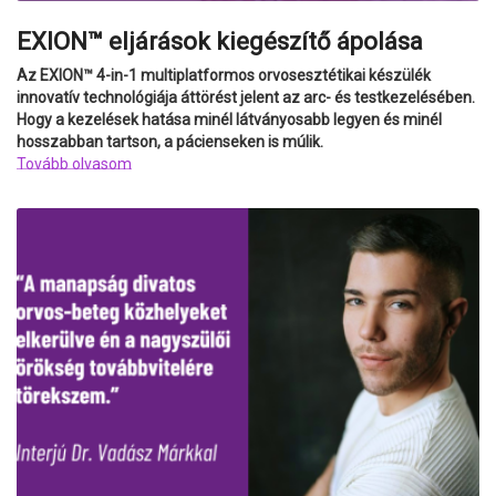
EXION™ eljárások kiegészítő ápolása
Az EXION™ 4-in-1 multiplatformos orvosesztétikai készülék
innovatív technológiája áttörést jelent az arc- és testkezelésében.
Hogy a kezelések hatása minél látványosabb legyen és minél
hosszabban tartson, a pácienseken is múlik.
Tovább olvasom