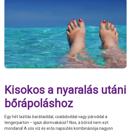
Kisokos a nyaralás utáni
bőrápoláshoz
Egy hét lazítás barátaiddal, családoddal vagy pároddal a
tengerparton – igazi álomvakáció? Nos, a bőröd nem ezt
mondaná! A sós víz és erős napsütés kombinációja nagyon