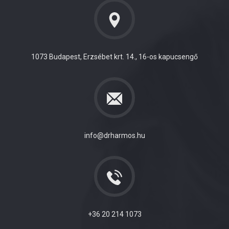
1073 Budapest, Erzsébet krt. 14., 16-os kapucsengő
info@drharmos.hu
+36 20 214 1073