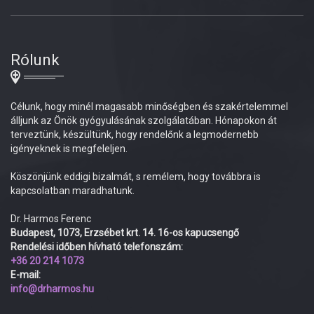
Rólunk
Célunk, hogy minél magasabb minőségben és szakértelemmel
álljunk az Önök gyógyulásának szolgálatában. Hónapokon át
terveztünk, készültünk, hogy rendelőnk a legmodernebb
igényeknek is megfeleljen.
Köszönjünk eddigi bizalmát, s remélem, hogy továbbra is
kapcsolatban maradhatunk.
Dr. Harmos Ferenc
Budapest, 1073, Erzsébet krt. 14. 16-os kapucsengő
Rendelési időben hívható telefonszám:
+36 20 214 1073
E-mail:
info@drharmos.hu