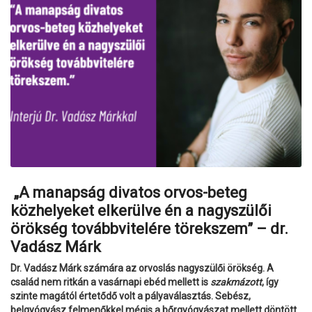
„A manapság divatos orvos-beteg
közhelyeket elkerülve én a nagyszülői
örökség továbbvitelére törekszem” – dr.
Vadász Márk
Dr. Vadász Márk számára az orvoslás nagyszülői örökség. A
család nem ritkán a vasárnapi ebéd mellett is
szakmázott
, így
szinte magától értetődő volt a pályaválasztás. Sebész,
belgyógyász felmenőkkel mégis a bőrgyógyászat mellett döntött.