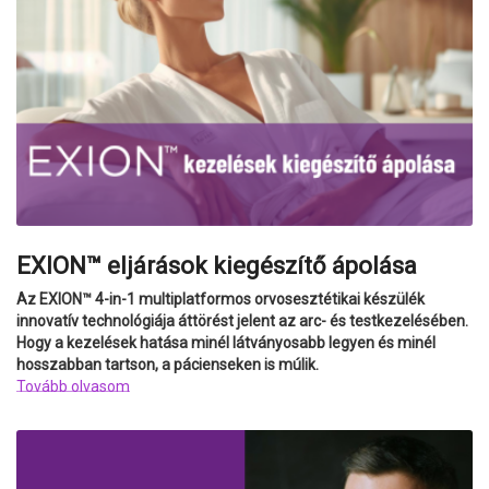
EXION™ eljárások kiegészítő ápolása
Az EXION™ 4-in-1 multiplatformos orvosesztétikai készülék
innovatív technológiája áttörést jelent az arc- és testkezelésében.
Hogy a kezelések hatása minél látványosabb legyen és minél
hosszabban tartson, a pácienseken is múlik.
Tovább olvasom