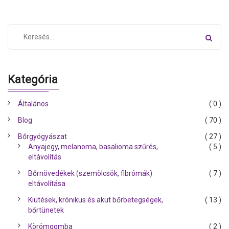
Kategória
Általános
( 0 )
Blog
( 70 )
Bőrgyógyászat
( 27 )
Anyajegy, melanoma, basalioma szűrés,
( 5 )
eltávolítás
Bőrnövedékek (szemölcsök, fibrómák)
( 7 )
eltávolítása
Kiütések, krónikus és akut bőrbetegségek,
( 13 )
bőrtünetek
Körömgomba
( 2 )