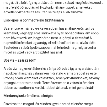
megviseli a bőrt, így nyaralás után nem szabad megfeledkezned a
megfelelő bőrápolásról. Hoztunk néhány tippet, amelyeket
egyetlen vízparti utazás után se felejts el alkalmazni!
Első lépés: a bőr megfelelő tisztításaára
Szerencsére már egyre kevesebben használnak erős, zsíros
krémeket, vagy épp erős sminket a nyári hónapokban, ám ebből
nem következik az, hogy bőröd nem is igényli a tisztítást! A
napvédő krémeket ugyanúgy el kell távolítani este, alvás előtt.
Testeden ezt bőrápoló szappannal teheted meg, míg arcodra
micellás vizet vagy arctisztítót használj.
Sós víz = száraz bőr?
A sós víz nagymértékben kiszárítja bőrödet, így a nyaralás utáni
napokban használj valamilyen hidratáló krémet reggel és este.
Próbálj olyan krémeket választani, amelyek vitaminokat, ásványi
anyagokat tartalmaznak. Természetesen a zsíros krémeket
ebben az esetben is kerüld, többet ártanak, mint gondolnád!
Mindannyiunk rémálma: a leégés
Elszámoltad magad, és Minden igyekezeted ellenére mégis