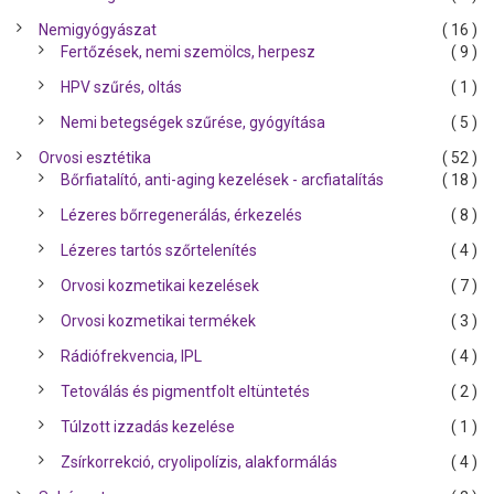
Nemigyógyászat
( 16 )
Fertőzések, nemi szemölcs, herpesz
( 9 )
HPV szűrés, oltás
( 1 )
Nemi betegségek szűrése, gyógyítása
( 5 )
Orvosi esztétika
( 52 )
Bőrfiatalító, anti-aging kezelések - arcfiatalítás
( 18 )
Lézeres bőrregenerálás, érkezelés
( 8 )
Lézeres tartós szőrtelenítés
( 4 )
Orvosi kozmetikai kezelések
( 7 )
Orvosi kozmetikai termékek
( 3 )
Rádiófrekvencia, IPL
( 4 )
Tetoválás és pigmentfolt eltüntetés
( 2 )
Túlzott izzadás kezelése
( 1 )
Zsírkorrekció, cryolipolízis, alakformálás
( 4 )