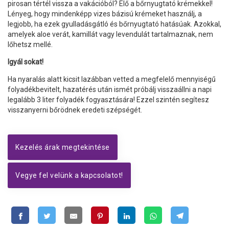
pirosan tértél vissza a vakációból? Elő a bőrnyugtató krémekkel!
Lényeg, hogy mindenképp vizes bázisú krémeket használj, a
legjobb, ha ezek gyulladásgátló és bőrnyugtató hatásúak. Azokkal,
amelyek aloe verát, kamillát vagy levendulát tartalmaznak, nem
lőhetsz mellé.
Igyál sokat!
Ha nyaralás alatt kicsit lazábban vetted a megfelelő mennyiségű
folyadékbevitelt, hazatérés után ismét próbálj visszaállni a napi
legalább 3 liter folyadék fogyasztására! Ezzel szintén segítesz
visszanyerni bőrödnek eredeti szépségét.
Kezelés árak megtekintése
Vegye fel velünk a kapcsolatot!