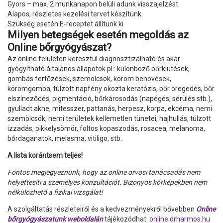
Gyors – max. 2 munkanapon belüli adunk visszajelzést.
Alapos, részletes kezelési tervet készítünk
Szükség esetén E-receptet állítunk ki
Milyen betegségek esetén megoldás az
Online bőrgyógyászat?
Az online felületen keresztül diagnosztizálható és akár
gyógyítható általános állapotok pl.: különböző bőrkiütések,
gombás fertőzések, szemölcsök, köröm benövések,
körömgomba, túlzott napfény okozta keratózis, bőr öregedés, bőr
elszíneződés, pigmentáció, bőrkárosodás (napégés, sérülés stb.),
gyulladt akne, mitesszer, pattanás, herpesz, korpa, ekcéma, nemi
szemölcsök, nemi területek kellemetlen tünetei, hajhullás, túlzott
izzadás, pikkelysömör, foltos kopaszodás, rosacea, melanoma,
bőrdaganatok, melasma, vitiligo, stb.
A lista korántsem teljes!
Fontos megjegyeznünk, hogy az online orvosi tanácsadás nem
helyettesíti a személyes konzultációt. Bizonyos kórképekben nem
nélkülözhető a fizikai vizsgálat!
A szolgáltatás részleteiről és a kedvezményekről bővebben
Online
bőrgyógyászatunk
weboldalán
tájékozódhat:
online.drharmos.hu