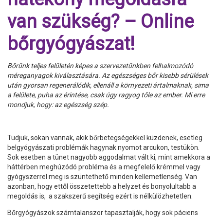
van szükség? – Online
bőrgyógyászat!
Bőrünk teljes felületén képes a szervezetünkben felhalmozódó
méreganyagok kiválasztására. Az egészséges bőr kisebb sérülések
után gyorsan regenerálódik, ellenáll a környezeti ártalmaknak, sima
a felülete, puha az érintése, csak úgy ragyog tőle az ember. Mi erre
mondjuk, hogy: az egészség szép.
Tudjuk, sokan vannak, akik bőrbetegségekkel küzdenek, esetleg
belgyógyászati problémák hagynak nyomot arcukon, testükön.
Sok esetben a tünet nagyobb aggodalmat vált ki, mint amekkora a
háttérben meghúzódó probléma és a megfelelő krémmel vagy
gyógyszerrel meg is szüntethető minden kellemetlenség. Van
azonban, hogy ettől összetettebb a helyzet és bonyolultabb a
megoldás is, a szakszerű segítség ezért is nélkülözhetetlen.
Bőrgyógyászok számtalanszor tapasztalják, hogy sok páciens