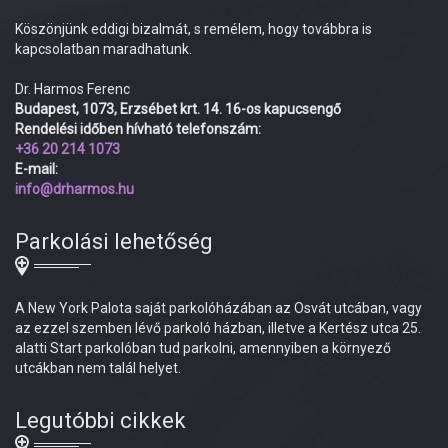
Köszönjünk eddigi bizalmát, s remélem, hogy továbbra is
kapcsolatban maradhatunk.
Dr. Harmos Ferenc
Budapest, 1073, Erzsébet krt. 14. 16-os kapucsengő
Rendelési időben hívható telefonszám:
+36 20 214 1073
E-mail:
info@drharmos.hu
Parkolási lehetőség
A New York Palota saját parkolóházában az Osvát utcában, vagy
az ezzel szemben lévő parkoló házban, illetve a Kertész utca 25.
alatti Start parkolóban tud parkolni, amennyiben a környező
utcákban nem talál helyet.
Legutóbbi cikkek