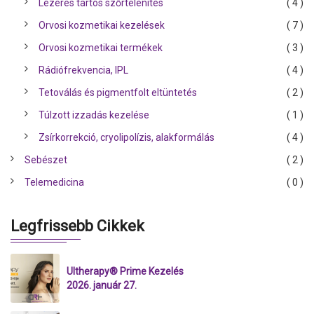
Lézeres tartós szőrtelenítés
( 4 )
Orvosi kozmetikai kezelések
( 7 )
Orvosi kozmetikai termékek
( 3 )
Rádiófrekvencia, IPL
( 4 )
Tetoválás és pigmentfolt eltüntetés
( 2 )
Túlzott izzadás kezelése
( 1 )
Zsírkorrekció, cryolipolízis, alakformálás
( 4 )
Sebészet
( 2 )
Telemedicina
( 0 )
Legfrissebb Cikkek
Ultherapy® Prime Kezelés
2026. január 27.