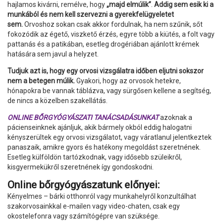
hajlamos kivárni, remélve, hogy
„majd elmúlik”
.
Addig sem esik ki a
munkából és nem kell szervezni a gyerekfelügyeletet
sem.
Orvoshoz sokan csak akkor fordulnak, ha nem szűnik, sőt
fokozódik az égető, viszkető érzés, egyre több a kiütés, a folt vagy
pattanás és a patikában, esetleg drogériában ajánlott krémek
hatására sem javul a helyzet.
Tudjuk azt is, hogy egy orvosi vizsgálatra időben eljutni sokszor
nem a betegen múlik.
Gyakori, hogy az orvosok hetekre,
hónapokra be vannak táblázva, vagy sürgősen kellene a segítség,
de nincs a közelben szakellátás.
ONLINE BŐRGYÓGYÁSZATI TANÁCSADÁSUNKAT
azoknak a
pácienseinknek ajánljuk, akik bármely okból eddig halogatni
kényszerültek egy orvosi vizsgálatot, vagy váratlanul jelentkeztek
panaszaik, amikre gyors és hatékony megoldást szeretnének.
Esetleg külföldön tartózkodnak, vagy idősebb szüleikről,
kisgyermekükről szeretnének így gondoskodni.
Online bőrgyógyászatunk előnyei:
Kényelmes – bárki otthonról vagy munkahelyről konzultálhat
szakorvosainkkal e-mailen vagy video-chaten, csak egy
okostelefonra vagy számítógépre van szüksége.