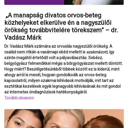
„A manapság divatos orvos-beteg
közhelyeket elkerülve én a nagyszülői
örökség továbbvitelére törekszem” – dr.
Vadász Márk
Dr. Vadász Márk számára az orvoslás nagyszülői örökség. A
család nem ritkán a vasárnapi ebéd mellett is
szakmázott
, így
szinte magától értetődő volt a pályaválasztás. Sebész,
belgyógyász felmenőkkel mégis a bőrgyógyászat mellett döntött.
Hogy miért? Beszélgetésünkből többek között ez is kiderül, mint
ahogy arról is mesél, hogyan gondolkodik az orvos-beteg
kapcsolatról, milyen szakmai kihívások motiválják, mit tart az
esztétikai kezelések egyik legnagyobb kihívásának és mit gondol
az internetes öndiagnózisok hatékonyságáról.
Tovább olvasom