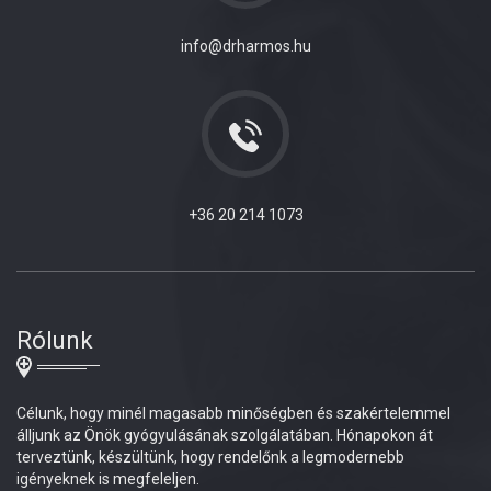
info@drharmos.hu
+36 20 214 1073
Rólunk
Célunk, hogy minél magasabb minőségben és szakértelemmel
álljunk az Önök gyógyulásának szolgálatában. Hónapokon át
terveztünk, készültünk, hogy rendelőnk a legmodernebb
igényeknek is megfeleljen.