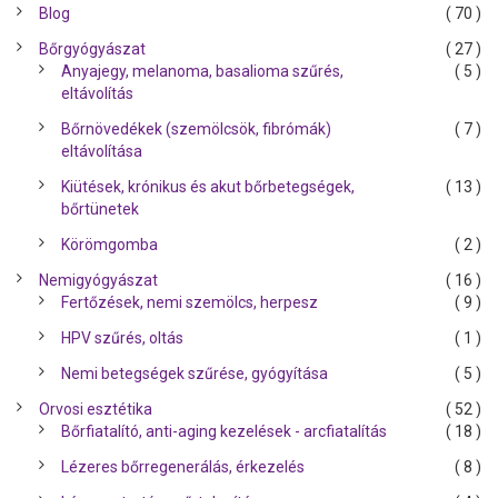
Blog
( 70 )
Bőrgyógyászat
( 27 )
Anyajegy, melanoma, basalioma szűrés,
( 5 )
eltávolítás
Bőrnövedékek (szemölcsök, fibrómák)
( 7 )
eltávolítása
Kiütések, krónikus és akut bőrbetegségek,
( 13 )
bőrtünetek
Körömgomba
( 2 )
Nemigyógyászat
( 16 )
Fertőzések, nemi szemölcs, herpesz
( 9 )
HPV szűrés, oltás
( 1 )
Nemi betegségek szűrése, gyógyítása
( 5 )
Orvosi esztétika
( 52 )
Bőrfiatalító, anti-aging kezelések - arcfiatalítás
( 18 )
Lézeres bőrregenerálás, érkezelés
( 8 )