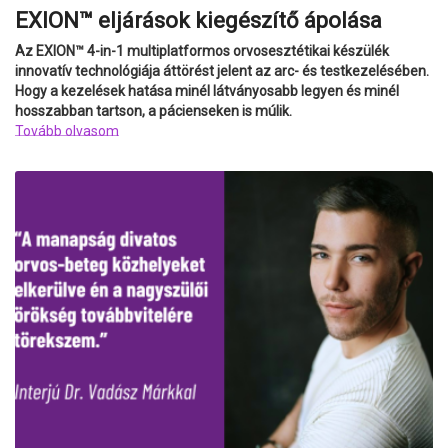
EXION™ eljárások kiegészítő ápolása
Az EXION™ 4-in-1 multiplatformos orvosesztétikai készülék
innovatív technológiája áttörést jelent az arc- és testkezelésében.
Hogy a kezelések hatása minél látványosabb legyen és minél
hosszabban tartson, a pácienseken is múlik.
Tovább olvasom