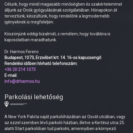
Célunk, hogy minél magasabb minőségben és szakértelemmel
álljunk az Önök gyógyulásának szolgálatában. Hónapokon át
terveztünk, készültünk, hogy rendelőnk a legmodernebb
igényeknek is megfeleljen.
Köszönjünk eddigi bizalmát, s remélem, hogy továbbra is
kapcsolatban maradhatunk.
Dr. Harmos Ferenc
Budapest, 1073, Erzsébet krt. 14. 16-os kapucsengő
Rendelési időben hívható telefonszám:
+36 20 214 1073
E-mail:
info@drharmos.hu
Parkolási lehetőség
A New York Palota saját parkolóházában az Osvát utcában, vagy
az ezzel szemben lévő parkoló házban, illetve a Kertész utca 25.
alatti Start parkolóban tud parkolni, amennyiben a környező