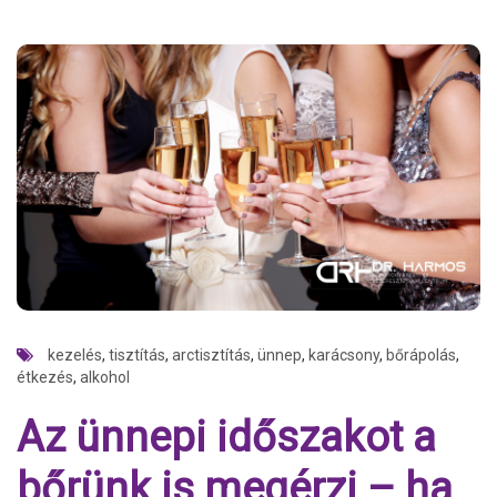
kezelés
,
tisztítás
,
arctisztítás
,
ünnep
,
karácsony
,
bőrápolás
,
étkezés
,
alkohol
Az ünnepi időszakot a
bőrünk is megérzi – ha