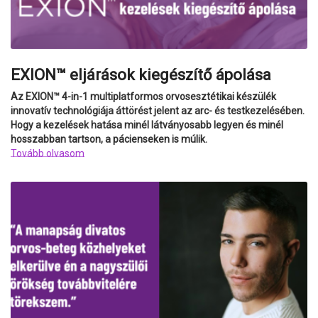
EXION™ eljárások kiegészítő ápolása
Az EXION™ 4-in-1 multiplatformos orvosesztétikai készülék
innovatív technológiája áttörést jelent az arc- és testkezelésében.
Hogy a kezelések hatása minél látványosabb legyen és minél
hosszabban tartson, a pácienseken is múlik.
Tovább olvasom