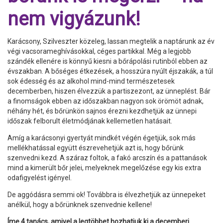
nem vigyázunk!
Karácsony, Szilveszter közeleg, lassan megtelik a naptárunk az év
végi vacsorameghívásokkal, céges partikkal. Még a legjobb
szándék ellenére is könnyű kiesni a bőrápolási rutinból ebben az
évszakban. A bőséges étkezések, a hosszúra nyúlt éjszakák, a túl
sok édesség és az alkohol mind-mind természetesek
decemberben, hiszen élvezzük a partiszezont, az ünneplést. Bár
a finomságok ebben az időszakban nagyon sok örömöt adnak,
néhány hét, és bőrünkön sajnos érezni kezdhetjük az ünnepi
időszak felborult életmódjának kellemetlen hatásait.
Amíg a karácsonyi gyertyát mindkét végén égetjük, sok más
mellékhatással együtt észrevehetjük azt is, hogy bőrünk
szenvedni kezd. A száraz foltok, a fakó arcszín és a pattanások
mind a kimerült bőr jelei, melyeknek megelőzése egy kis extra
odafigyelést igényel.
De aggódásra semmi ok! Továbbra is élvezhetjük az ünnepeket
anélkül, hogy a bőrünknek szenvednie kellene!
Íme 4 tanács, amivel a legtöbbet hozhatjuk ki a decemberi