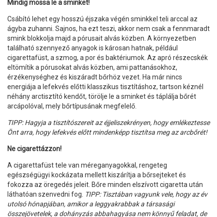
Mindig mossa le a sminket!
Csábító lehet egy hosszú éjszaka végén sminkkel teli arccal az
ágyba zuhanni. Sajnos, ha ezt teszi, akkor nem csak a fennmaradt
smink blokkolja majd a pórusait alvás közben. A környezetben
található szennyező anyagok is károsan hatnak, például
cigarettafüst, a szmog, a por és baktériumok. Az apró részecskék
eltömítik a pórusokat alvás közben, ami pattanásokhoz,
érzékenységhez és kiszáradt bőrhöz vezet. Ha már nincs
energiája a lefekvés előtti klasszikus tisztításhoz, tartson kéznél
néhány arctisztító kendőt, törölje le a sminket és táplálja bőrét
arcápolóval, mely bőrtípusának megfelelő.
TIPP: Hagyja a tisztítószereit az éjjeliszekrényen, hogy emlékeztesse
Önt arra, hogy lefekvés előtt mindenképp tisztítsa meg az arcbőrét!
Ne cigarettázzon!
A cigarettafüst tele van méreganyagokkal, rengeteg
egészségügyi kockázata mellett kiszárítja a bőrsejteket és
fokozza az öregedés jeleit. Bőre minden elszívott cigaretta után
láthatóan szenvedni fog.
TIPP: Tisztában vagyunk vele, hogy az év
utolsó hónapjában, amikor a leggyakrabbak a társasági
összejövetelek, a dohányzás abbahagyása nem könnyű feladat, de