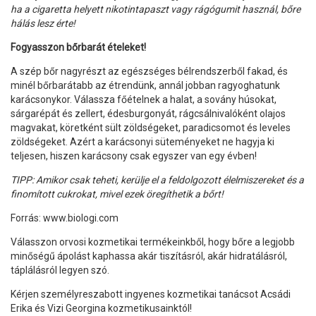
ha a cigaretta helyett nikotintapaszt vagy rágógumit használ, bőre
hálás lesz érte!
Fogyasszon bőrbarát ételeket!
A szép bőr nagyrészt az egészséges bélrendszerből fakad, és
minél bőrbarátabb az étrendünk, annál jobban ragyoghatunk
karácsonykor. Válassza főételnek a halat, a sovány húsokat,
sárgarépát és zellert, édesburgonyát, rágcsálnivalóként olajos
magvakat, köretként sült zöldségeket, paradicsomot és leveles
zöldségeket. Azért a karácsonyi süteményeket ne hagyja ki
teljesen, hiszen karácsony csak egyszer van egy évben!
TIPP: Amikor csak teheti, kerülje el a feldolgozott élelmiszereket és a
finomított cukrokat, mivel ezek öregíthetik a bőrt!
Forrás: www.biologi.com
Válasszon orvosi kozmetikai termékeinkből, hogy bőre a legjobb
minőségű ápolást kaphassa akár tiszításról, akár hidratálásról,
táplálásról legyen szó.
Kérjen személyreszabott ingyenes kozmetikai tanácsot Acsádi
Erika és Vizi Georgina kozmetikusainktól!