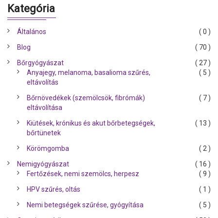
Kategória
Általános
( 0 )
Blog
( 70 )
Bőrgyógyászat
( 27 )
Anyajegy, melanoma, basalioma szűrés,
( 5 )
eltávolítás
Bőrnövedékek (szemölcsök, fibrómák)
( 7 )
eltávolítása
Kiütések, krónikus és akut bőrbetegségek,
( 13 )
bőrtünetek
Körömgomba
( 2 )
Nemigyógyászat
( 16 )
Fertőzések, nemi szemölcs, herpesz
( 9 )
HPV szűrés, oltás
( 1 )
Nemi betegségek szűrése, gyógyítása
( 5 )