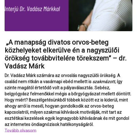
„A manapság divatos orvos-beteg
közhelyeket elkerülve én a nagyszülői
örökség továbbvitelére törekszem” – dr.
Vadász Márk
Dr. Vadász Márk számára az orvoslás nagyszülői örökség. A
család nem ritkán a vasárnapi ebéd mellett is
szakmázott
, így
szinte magától értetődő volt a pályaválasztás. Sebész,
belgyógyász felmenőkkel mégis a bőrgyógyászat mellett döntött.
Hogy miért? Beszélgetésünkből többek között ez is kiderül, mint
ahogy arról is mesél, hogyan gondolkodik az orvos-beteg
kapcsolatról, milyen szakmai kihívások motiválják, mit tart az
esztétikai kezelések egyik legnagyobb kihívásának és mit gondol
az internetes öndiagnózisok hatékonyságáról.
Tovább olvasom