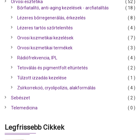
Orvosi esztétika
( 52 )
Bőrfiatalító, anti-aging kezelések - arcfiatalítás
( 18 )
Lézeres bőrregenerálás, érkezelés
( 8 )
Lézeres tartós szőrtelenítés
( 4 )
Orvosi kozmetikai kezelések
( 7 )
Orvosi kozmetikai termékek
( 3 )
Rádiófrekvencia, IPL
( 4 )
Tetoválás és pigmentfolt eltüntetés
( 2 )
Túlzott izzadás kezelése
( 1 )
Zsírkorrekció, cryolipolízis, alakformálás
( 4 )
Sebészet
( 2 )
Telemedicina
( 0 )
Legfrissebb Cikkek