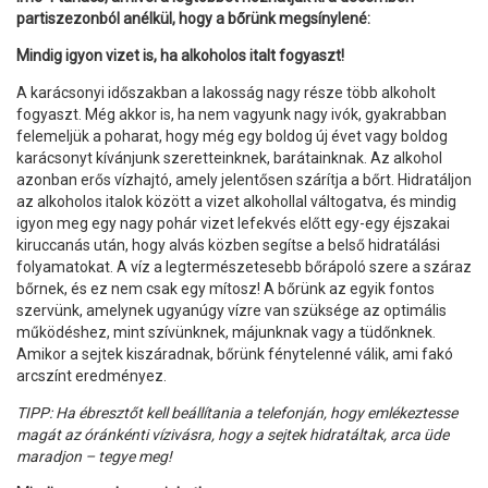
partiszezonból anélkül, hogy a bőrünk megsínylené:
Mindig igyon vizet is, ha alkoholos italt fogyaszt!
A karácsonyi időszakban a lakosság nagy része több alkoholt
fogyaszt. Még akkor is, ha nem vagyunk nagy ivók, gyakrabban
felemeljük a poharat, hogy még egy boldog új évet vagy boldog
karácsonyt kívánjunk szeretteinknek, barátainknak. Az alkohol
azonban erős vízhajtó, amely jelentősen szárítja a bőrt. Hidratáljon
az alkoholos italok között a vizet alkohollal váltogatva, és mindig
igyon meg egy nagy pohár vizet lefekvés előtt egy-egy éjszakai
kiruccanás után, hogy alvás közben segítse a belső hidratálási
folyamatokat. A víz a legtermészetesebb bőrápoló szere a száraz
bőrnek, és ez nem csak egy mítosz! A bőrünk az egyik fontos
szervünk, amelynek ugyanúgy vízre van szüksége az optimális
működéshez, mint szívünknek, májunknak vagy a tüdőnknek.
Amikor a sejtek kiszáradnak, bőrünk fénytelenné válik, ami fakó
arcszínt eredményez.
TIPP: Ha ébresztőt kell beállítania a telefonján, hogy emlékeztesse
magát az óránkénti vízivásra, hogy a sejtek hidratáltak, arca üde
maradjon – tegye meg!