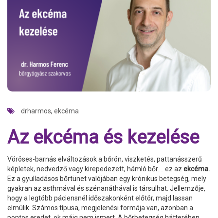
drharmos
,
ekcéma
Az ekcéma és kezelése
Vöröses-barnás elváltozások a bőrön, viszketés, pattanásszerű
képletek, nedvedző vagy kirepedezett, hámló bőr…. ez az
ekcéma.
Ez a gyulladásos bőrtünet valójában egy krónikus betegség, mely
gyakran az asthmával és szénanáthával is társulhat. Jellemzője,
hogy a legtöbb páciensnél időszakonként előtör, majd lassan
elmúlik. Számos típusa, megjelenési formája van, azonban a
pontos eredet, ok máig nem ismert. A bőrbetegség hátterében