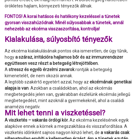
örökletes hajlam, környezeti tényezők állnak.
FONTOS! A korai hatásos és hatékony kezeléssel a tünetek
gyorsan visszahúzódnak. Minél súlyosabbak a tünetek, annál
nehezebb az ekcéma visszaszorítása, kontrollja!
Kialakulása, súlyosbító tényezők
Az ekcéma kialakulásának pontos oka ismeretlen, de úgy tűnik,
hogy
a száraz, irritációra hajlamos bőr és az immunrendszer
együttesen vesz részt a betegség létrejöttében.
A
stressz és egyéb érzelmi zavarok
rontják a betegség
kimenetelét, de nem okozói annak.
A legtöbb szakértő egyetért azzal, hogy az
ekcémának genetikai
alapja is van
. Azokban a családokban, ahol az ekcémás
megbetegedés jelen van, gyakrabban észlelünk ekcémás jellegű
megbetegedést, mint azoknál a gyermekeknél, ahol a családi
anamézis negatív.
Mit lehet tenni a viszketéssel?
A viszketés – vakarás ördögi kör.
Az ekcéma kezelésének egyik
alapköve ennek a körnek a megszakítása és visszafordítása. A
viszketés időnként sajnos nagyon kínzó lehet, de
a vakarás csak
pillanatnyilag enyhíti a kellemetlen érzést, ám a tünetek ezután