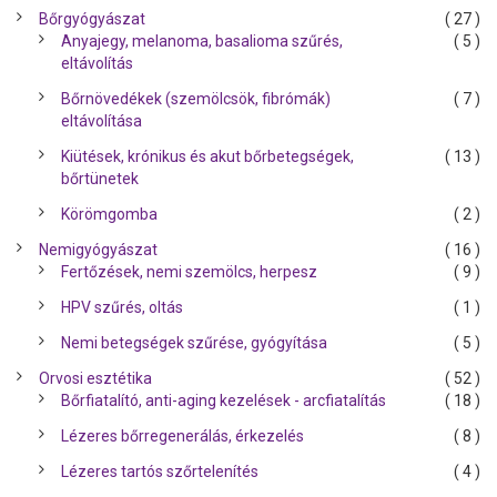
Bőrgyógyászat
( 27 )
Anyajegy, melanoma, basalioma szűrés,
( 5 )
eltávolítás
Bőrnövedékek (szemölcsök, fibrómák)
( 7 )
eltávolítása
Kiütések, krónikus és akut bőrbetegségek,
( 13 )
bőrtünetek
Körömgomba
( 2 )
Nemigyógyászat
( 16 )
Fertőzések, nemi szemölcs, herpesz
( 9 )
HPV szűrés, oltás
( 1 )
Nemi betegségek szűrése, gyógyítása
( 5 )
Orvosi esztétika
( 52 )
Bőrfiatalító, anti-aging kezelések - arcfiatalítás
( 18 )
Lézeres bőrregenerálás, érkezelés
( 8 )
Lézeres tartós szőrtelenítés
( 4 )