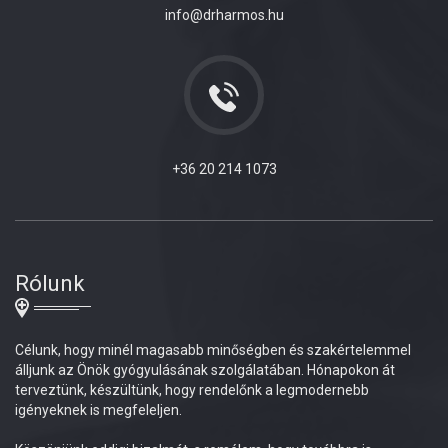
info@drharmos.hu
+36 20 214 1073
Rólunk
Célunk, hogy minél magasabb minőségben és szakértelemmel
álljunk az Önök gyógyulásának szolgálatában. Hónapokon át
terveztünk, készültünk, hogy rendelőnk a legmodernebb
igényeknek is megfeleljen.