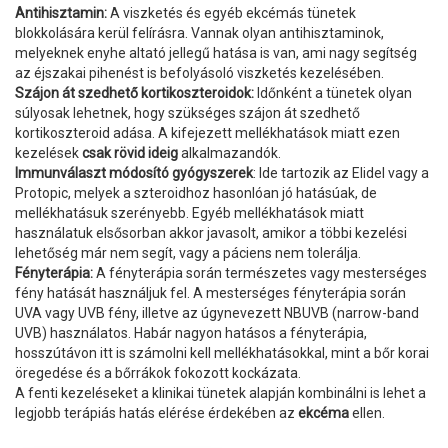
Antihisztamin:
A viszketés és egyéb ekcémás tünetek
blokkolására kerül felírásra. Vannak olyan antihisztaminok,
melyeknek enyhe altató jellegű hatása is van, ami nagy segítség
az éjszakai pihenést is befolyásoló viszketés kezelésében.
Szájon át szedhető kortikoszteroidok:
Időnként a tünetek olyan
súlyosak lehetnek, hogy szükséges szájon át szedhető
kortikoszteroid adása. A kifejezett mellékhatások miatt ezen
kezelések
csak rövid ideig
alkalmazandók.
Immunválaszt módosító gyógyszerek
: Ide tartozik az Elidel vagy a
Protopic, melyek a szteroidhoz hasonlóan jó hatásúak, de
mellékhatásuk szerényebb. Egyéb mellékhatások miatt
használatuk elsősorban akkor javasolt, amikor a többi kezelési
lehetőség már nem segít, vagy a páciens nem tolerálja.
Fényterápia:
A fényterápia során természetes vagy mesterséges
fény hatását használjuk fel. A mesterséges fényterápia során
UVA vagy UVB fény, illetve az úgynevezett NBUVB (narrow-band
UVB) használatos. Habár nagyon hatásos a fényterápia,
hosszútávon itt is számolni kell mellékhatásokkal, mint a bőr korai
öregedése és a bőrrákok fokozott kockázata.
A fenti kezeléseket a klinikai tünetek alapján kombinálni is lehet a
legjobb terápiás hatás elérése érdekében az
ekcéma
ellen.