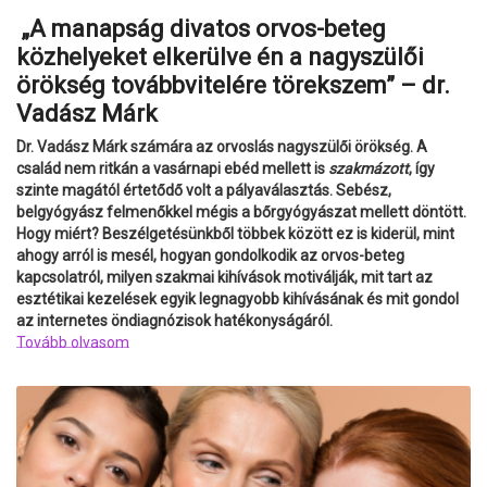
„A manapság divatos orvos-beteg
közhelyeket elkerülve én a nagyszülői
örökség továbbvitelére törekszem” – dr.
Vadász Márk
Dr. Vadász Márk számára az orvoslás nagyszülői örökség. A
család nem ritkán a vasárnapi ebéd mellett is
szakmázott
, így
szinte magától értetődő volt a pályaválasztás. Sebész,
belgyógyász felmenőkkel mégis a bőrgyógyászat mellett döntött.
Hogy miért? Beszélgetésünkből többek között ez is kiderül, mint
ahogy arról is mesél, hogyan gondolkodik az orvos-beteg
kapcsolatról, milyen szakmai kihívások motiválják, mit tart az
esztétikai kezelések egyik legnagyobb kihívásának és mit gondol
az internetes öndiagnózisok hatékonyságáról.
Tovább olvasom