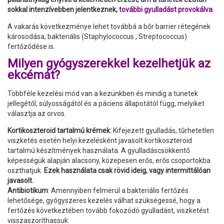
sokkal intenzívebben jelentkeznek,
további gyulladást provokálva
.
A vakarás következménye lehet továbbá a bőr barrier rétegének
károsodása, bakteriális (Staphylococcus , Streptococcus)
fertőződése is.
Milyen gyógyszerekkel kezelhetjük az
ekcémát?
Többféle kezelési mód van a kezünkben és mindig a tünetek
jellegétől, súlyosságától és a páciens állapotától függ, melyiket
választja az orvos.
Kortikoszteroid tartalmú krémek:
Kifejezett gyulladás, tűrhetetlen
viszketés esetén helyi kezelésként javasolt kortikoszteroid
tartalmú készítmények használata. A gyulladáscsökkentő
képességük alapján alacsony, közepesen erős, erős csoportokba
oszthatjuk.
Ezek használata csak rövid ideig, vagy intermittálóan
javasolt.
Antibiotikum
: Amennyiben felmerül a bakteriális fertőzés
lehetősége, gyógyszeres kezelés válhat szükségessé, hogy a
fertőzés következtében tovább fokozódó gyulladást, viszketést
visszaszoríthassuk.