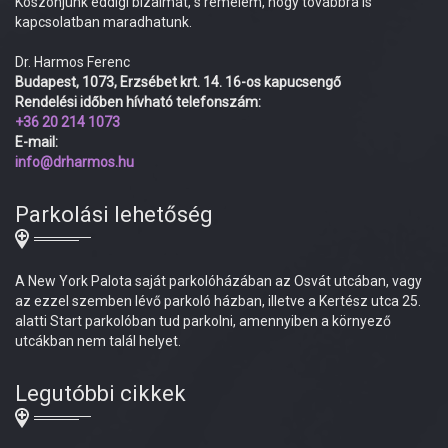
Köszönjünk eddigi bizalmát, s remélem, hogy továbbra is
kapcsolatban maradhatunk.
Dr. Harmos Ferenc
Budapest, 1073, Erzsébet krt. 14. 16-os kapucsengő
Rendelési időben hívható telefonszám:
+36 20 214 1073
E-mail:
info@drharmos.hu
Parkolási lehetőség
A New York Palota saját parkolóházában az Osvát utcában, vagy
az ezzel szemben lévő parkoló házban, illetve a Kertész utca 25.
alatti Start parkolóban tud parkolni, amennyiben a környező
utcákban nem talál helyet.
Legutóbbi cikkek