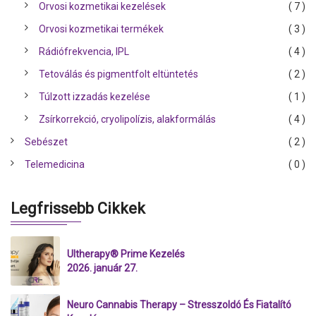
Orvosi kozmetikai kezelések
( 7 )
Orvosi kozmetikai termékek
( 3 )
Rádiófrekvencia, IPL
( 4 )
Tetoválás és pigmentfolt eltüntetés
( 2 )
Túlzott izzadás kezelése
( 1 )
Zsírkorrekció, cryolipolízis, alakformálás
( 4 )
Sebészet
( 2 )
Telemedicina
( 0 )
Legfrissebb Cikkek
Ultherapy® Prime Kezelés
2026. január 27.
Neuro Cannabis Therapy – Stresszoldó És Fiatalító