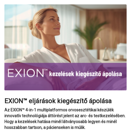
EXION™ eljárások kiegészítő ápolása
Az EXION™ 4-in-1 multiplatformos orvosesztétikai készülék
innovatív technológiája áttörést jelent az arc- és testkezelésében.
Hogy a kezelések hatása minél látványosabb legyen és minél
hosszabban tartson, a pácienseken is múlik.