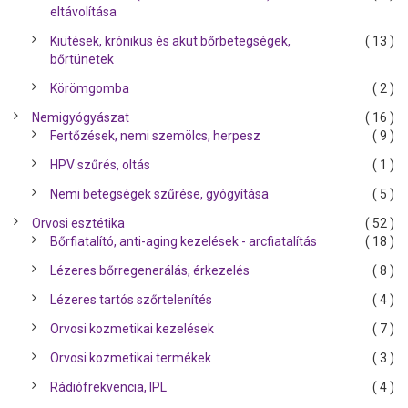
eltávolítása
Kiütések, krónikus és akut bőrbetegségek,
( 13 )
bőrtünetek
Körömgomba
( 2 )
Nemigyógyászat
( 16 )
Fertőzések, nemi szemölcs, herpesz
( 9 )
HPV szűrés, oltás
( 1 )
Nemi betegségek szűrése, gyógyítása
( 5 )
Orvosi esztétika
( 52 )
Bőrfiatalító, anti-aging kezelések - arcfiatalítás
( 18 )
Lézeres bőrregenerálás, érkezelés
( 8 )
Lézeres tartós szőrtelenítés
( 4 )
Orvosi kozmetikai kezelések
( 7 )
Orvosi kozmetikai termékek
( 3 )
Rádiófrekvencia, IPL
( 4 )