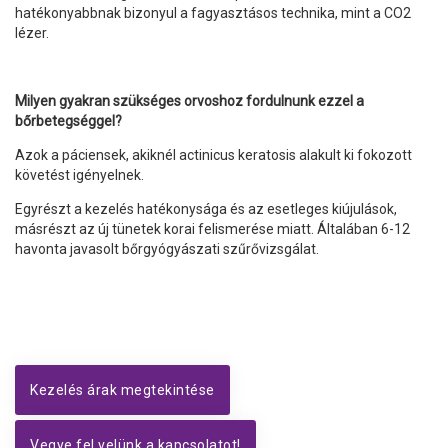
hatékonyabbnak bizonyul a fagyasztásos technika, mint a CO2
lézer.
Milyen gyakran szükséges orvoshoz fordulnunk ezzel a
bőrbetegséggel?
Azok a páciensek, akiknél actinicus keratosis alakult ki fokozott
követést igényelnek.
Egyrészt a kezelés hatékonysága és az esetleges kiújulások,
másrészt az új tünetek korai felismerése miatt. Általában 6-12
havonta javasolt bőrgyógyászati szűrővizsgálat.
Kezelés árak megtekintése
Vegye fel velünk a kapcsolatot!