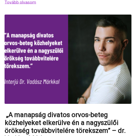
Tovább olvasom
„A manapság divatos orvos-beteg
közhelyeket elkerülve én a nagyszülői
örökség továbbvitelére törekszem” – dr.