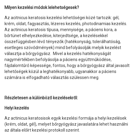
Milyen kezelési módok lelehetségesek?
Az acitnicus keratosis kezelési lehetőségei közé tartozik: gél,
krém, oldat, fagyasztás, lézeres kezelés, photodinamias kezelés.
Az actinicus keratosis típusa, mennyisége, a páciens kora, a
bőrtünet elhelyezkedése, kiterjedtsége, a kezelésekkel
összefüggésben lévő tényezők (hatékonyság, tolerálhatóság,
esetleges szövődmények) mind befolyásolják melyik kezelést
választja a bőrgyógyász. Mivel a kezelés hatékonyságát
nagymértékben befolyásolja a páciens együttműködése,
fájdalomtűrő képessége, fontos, hogy a bőrgyógyász által javasolt
lehetőségek közül a leghatékonyabb, ugyanakkor a páciens
számára is elfogadható választás szülessen meg.
Részletesen a különböző kezelésekről:
Helyi kezelés
Az actinicus keratosisok egyik kezelési formája a helyi kezelések
(krém, oldat, gél), melyet bőrgyógyász javaslatára lehet használni
az általa előírt kezelési protokoll szerint.