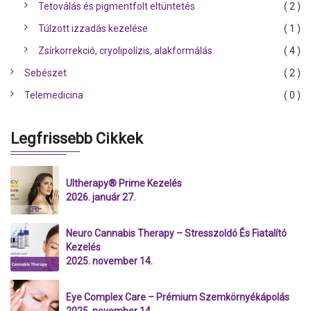
Tetoválás és pigmentfolt eltüntetés
( 2 )
Túlzott izzadás kezelése
( 1 )
Zsírkorrekció, cryolipolízis, alakformálás
( 4 )
Sebészet
( 2 )
Telemedicina
( 0 )
Legfrissebb Cikkek
Ultherapy® Prime Kezelés
2026. január 27.
Neuro Cannabis Therapy – Stresszoldó És Fiatalító
Kezelés
2025. november 14.
Eye Complex Care – Prémium Szemkörnyékápolás
2025. november 14.