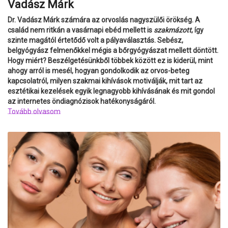
Vadász Márk
Dr. Vadász Márk számára az orvoslás nagyszülői örökség. A
család nem ritkán a vasárnapi ebéd mellett is
szakmázott
, így
szinte magától értetődő volt a pályaválasztás. Sebész,
belgyógyász felmenőkkel mégis a bőrgyógyászat mellett döntött.
Hogy miért? Beszélgetésünkből többek között ez is kiderül, mint
ahogy arról is mesél, hogyan gondolkodik az orvos-beteg
kapcsolatról, milyen szakmai kihívások motiválják, mit tart az
esztétikai kezelések egyik legnagyobb kihívásának és mit gondol
az internetes öndiagnózisok hatékonyságáról.
Tovább olvasom