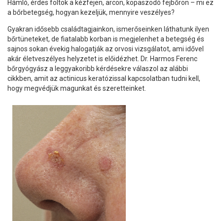
Hámló, érdes foltok a kézfejen, arcon, kopaszodó fejbőrön – mi ez
a bőrbetegség, hogyan kezeljük, mennyire veszélyes?
Gyakran idősebb családtagjainkon, ismerőseinken láthatunk ilyen
bőrtüneteket, de fiatalabb korban is megjelenhet a betegség és
sajnos sokan évekig halogatják az orvosi vizsgálatot, ami idővel
akár életveszélyes helyzetet is előidézhet. Dr. Harmos Ferenc
bőrgyógyász a leggyakoribb kérdésekre válaszol az alábbi
cikkben, amit az actinicus keratózissal kapcsolatban tudni kell,
hogy megvédjük magunkat és szeretteinket.