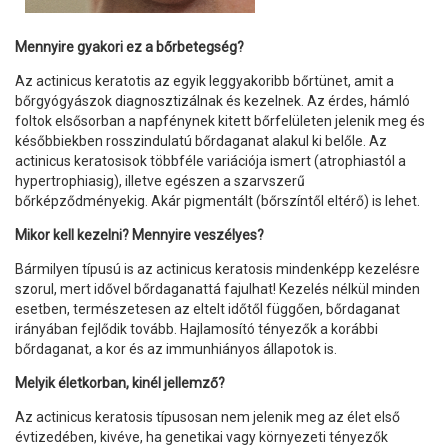
Mennyire gyakori ez a bőrbetegség?
Az actinicus keratotis az egyik leggyakoribb bőrtünet, amit a
bőrgyógyászok diagnosztizálnak és kezelnek. Az érdes, hámló
foltok elsősorban a napfénynek kitett bőrfelületen jelenik meg és
későbbiekben rosszindulatú bőrdaganat alakul ki belőle. Az
actinicus keratosisok többféle variációja ismert (atrophiastól a
hypertrophiasig), illetve egészen a szarvszerű
bőrképződményekig. Akár pigmentált (bőrszíntől eltérő) is lehet.
Mikor kell kezelni? Mennyire veszélyes?
Bármilyen típusú is az actinicus keratosis mindenképp kezelésre
szorul, mert idővel bőrdaganattá fajulhat! Kezelés nélkül minden
esetben, természetesen az eltelt időtől függően, bőrdaganat
irányában fejlődik tovább. Hajlamosító tényezők a korábbi
bőrdaganat, a kor és az immunhiányos állapotok is.
Melyik életkorban, kinél jellemző?
Az actinicus keratosis típusosan nem jelenik meg az élet első
évtizedében, kivéve, ha genetikai vagy környezeti tényezők