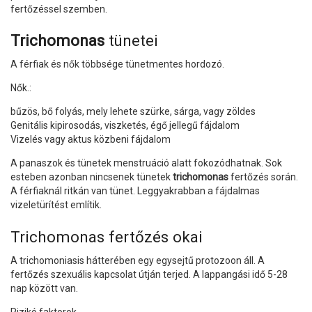
fertőzéssel szemben.
Trichomonas
tünetei
A férfiak és nők többsége tünetmentes hordozó.
Nők.:
bűzös, bő folyás, mely lehete szürke, sárga, vagy zöldes
Genitális kipirosodás, viszketés, égő jellegű fájdalom
Vizelés vagy aktus közbeni fájdalom
A panaszok és tünetek menstruáció alatt fokozódhatnak. Sok
esteben azonban nincsenek tünetek
trichomonas
fertőzés során.
A férfiaknál ritkán van tünet. Leggyakrabban a fájdalmas
vizeletürítést említik.
Trichomonas fertőzés okai
A trichomoniasis hátterében egy egysejtű protozoon áll. A
fertőzés szexuális kapcsolat útján terjed. A lappangási idő 5-28
nap között van.
Rizikó faktorok