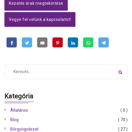
Kezelés árak megtekintése
Vegye fel velünk a kapcsolatot!
Kategória
Általános
( 0 )
Blog
( 70 )
Bőrgyógyászat
( 27 )