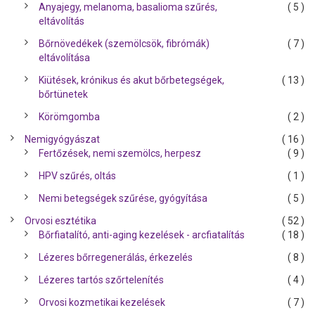
Anyajegy, melanoma, basalioma szűrés,
( 5 )
eltávolítás
Bőrnövedékek (szemölcsök, fibrómák)
( 7 )
eltávolítása
Kiütések, krónikus és akut bőrbetegségek,
( 13 )
bőrtünetek
Körömgomba
( 2 )
Nemigyógyászat
( 16 )
Fertőzések, nemi szemölcs, herpesz
( 9 )
HPV szűrés, oltás
( 1 )
Nemi betegségek szűrése, gyógyítása
( 5 )
Orvosi esztétika
( 52 )
Bőrfiatalító, anti-aging kezelések - arcfiatalítás
( 18 )
Lézeres bőrregenerálás, érkezelés
( 8 )
Lézeres tartós szőrtelenítés
( 4 )
Orvosi kozmetikai kezelések
( 7 )