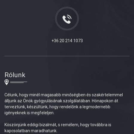
+36 20 214 1073
Rólunk
Célunk, hogy minél magasabb minőségben és szakértelemmel
álljunk az Önök gyógyulásának szolgálatában. Hónapokon át
terveztünk, készültünk, hogy rendelőnk a legmodernebb
igényeknek is megfeleljen.
Köszönjünk eddigi bizalmát, s remélem, hogy továbbra is
kapcsolatban maradhatunk.