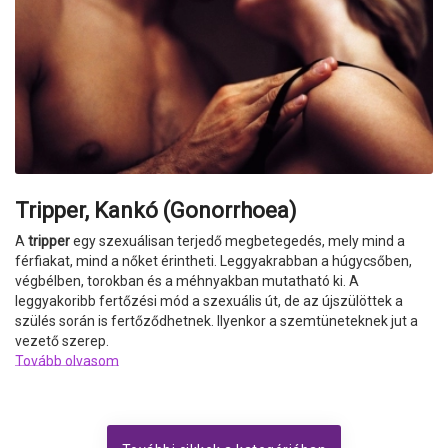
Tripper, Kankó (Gonorrhoea)
A
tripper
egy szexuálisan terjedő megbetegedés, mely mind a
férfiakat, mind a nőket érintheti. Leggyakrabban a húgycsőben,
végbélben, torokban és a méhnyakban mutatható ki. A
leggyakoribb fertőzési mód a szexuális út, de az újszülöttek a
szülés során is fertőződhetnek. Ilyenkor a szemtüneteknek jut a
vezető szerep.
Tovább olvasom