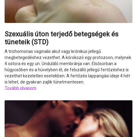
Szexuális úton terjedő betegségek és
tüneteik (STD)
A trichomonas vaginalis akut vagy krónikus jellegű
megbetegedéshez vezethet.
A kórokozó egy protozoon, melynek
4 ostora és egy un. Unduláló membránja van. Elsősorban a
húgycsőben és a hüvelyben él, de felszálló jellegű fertőzéshez is
vezethet kezeletlen esetekben. A fertőzés lappangási ideje 4 hét
is lehet, de gyakran zajlik tünetmentesen.
Tovább olvasom