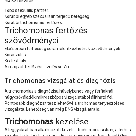
Több szexuális partner.
Korábbi egyéb szexuálisan terjedő betegség.
Korábbi trichomonas fertőzés.
Trichomonas fertőzés
szövődményei
Elsősorban terhesség során jelentkezhetnek szövődmények.
Koraszülés.
Kis testsúly.
A magzat fertőzése szülés során.
Trichomonas vizsgálat és diagnózis
A trichomoniasis diagnózisa hüvelykenet, vagy férfiaknál
húgycsőváladék mikroszkópos vizsgálatából állítható fel.
Pontosabb diagnózist tesz lehetővé a trichomas tenyésztéses
vizsgálata. Lehetőség van még DNS vizsgálatra is.
Trichomonas
kezelése
A leggyakrabban alkalmazott kezelés trichomoniasisban, a terhes
kezelést is beleértve, a nagy dózisú, egyszeri metronidazol (Klion,