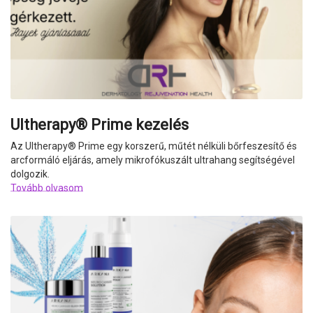
Ultherapy® Prime kezelés
Az Ultherapy
®
Prime egy korszerű, műtét nélküli bőrfeszesítő és
arcformáló eljárás, amely mikrofókuszált ultrahang segítségével
dolgozik.
Tovább olvasom