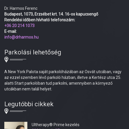
Dr. Harmos Ferenc
Budapest, 1073, Erzsébet krt. 14. 16-os kapucsengő
Rendelési időben hívható telefonszám:
+36 20 214 1073
E-mail:
info@drharmos.hu
Parkolási lehetőség
A New York Palota saját parkolóházában az Osvát utcában, vagy
az ezzel szemben lévő parkoló házban, illetve a Kertész utca 25.
alatti Start parkolóban tud parkolni, amennyiben a környező
utcákban nem talál helyet.
Legutóbbi cikkek
Ultherapy® Prime kezelés