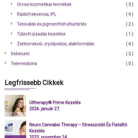
Orvosi kozmetikai termékek
( 3 )
Rádiófrekvencia, IPL
( 4 )
Tetoválás és pigmentfolt eltüntetés
( 2 )
Túlzott izzadás kezelése
( 1 )
Zsírkorrekció, cryolipolízis, alakformálás
( 4 )
Sebészet
( 2 )
Telemedicina
( 0 )
Legfrissebb Cikkek
Ultherapy® Prime Kezelés
2026. január 27.
Neuro Cannabis Therapy – Stresszoldó És Fiatalító
Kezelés
2025. november 14.