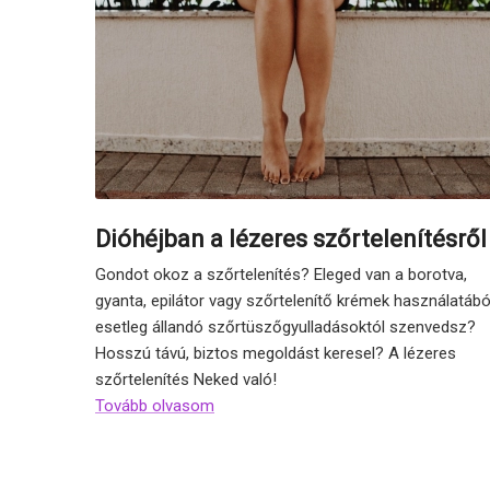
Dióhéjban a lézeres szőrtelenítésről
Gondot okoz a szőrtelenítés? Eleged van a borotva,
gyanta, epilátor vagy szőrtelenítő krémek használatábó
esetleg állandó szőrtüszőgyulladásoktól szenvedsz?
Hosszú távú, biztos megoldást keresel? A lézeres
szőrtelenítés Neked való!
Tovább olvasom