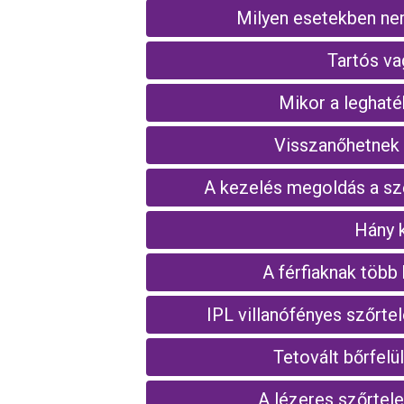
Milyen esetekben nem
Tartós va
Mikor a leghaté
Visszanőhetnek 
A kezelés megoldás a sző
Hány 
A férfiaknak több
IPL villanófényes szőrtel
Tetovált bőrfelül
A lézeres szőrtel