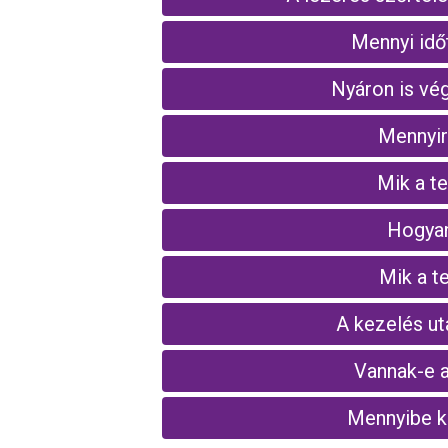
Mennyi idő
Nyáron is vé
Mennyir
Mik a t
Hogyan
Mik a t
A kezelés ut
Vannak-e a
Mennyibe ke