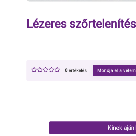
Lézeres szőrteleníté
0
értékelés
Mondja el a vélem
Kinek aján