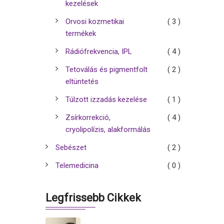
kezelések
Orvosi kozmetikai
( 3 )
termékek
Rádiófrekvencia, IPL
( 4 )
Tetoválás és pigmentfolt
( 2 )
eltüntetés
Túlzott izzadás kezelése
( 1 )
Zsírkorrekció,
( 4 )
cryolipolízis, alakformálás
Sebészet
( 2 )
Telemedicina
( 0 )
Legfrissebb Cikkek