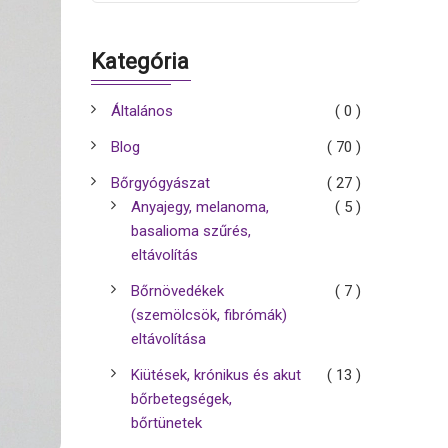
Kategória
Általános
( 0 )
Blog
( 70 )
Bőrgyógyászat
( 27 )
Anyajegy, melanoma,
( 5 )
basalioma szűrés,
eltávolítás
Bőrnövedékek
( 7 )
(szemölcsök, fibrómák)
eltávolítása
Kiütések, krónikus és akut
( 13 )
bőrbetegségek,
bőrtünetek