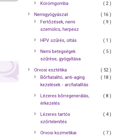
Körömgomba
( 2 )
Nemigyógyászat
( 16 )
Fertőzések, nemi
( 9 )
szemölcs, herpesz
HPV szűrés, oltás
( 1 )
Nemi betegségek
( 5 )
szűrése, gyógyítása
Orvosi esztétika
( 52 )
Bőrfiatalító, anti-aging
( 18 )
kezelések - arcfiatalítás
Lézeres bőrregenerálás,
( 8 )
érkezelés
Lézeres tartós
( 4 )
szőrtelenítés
Orvosi kozmetikai
( 7 )