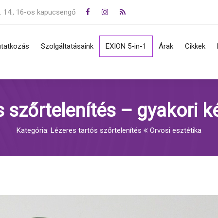
. 14., 16-os kapucsengő
tatkozás
Szolgáltatásaink
EXION 5-in-1
Árak
Cikkek
jegy, melanoma, basalioma
Zsírkorrekció, cryo lipolizis,
s, eltávolítás
alakformálás
 szőrtelenítés – gyakori 
övedékek (szemölcsök,
Rádiófrekvencia, IPL
mák) eltávolítása
Frakcionált lézeres
Kategória: Lézeres tartós szőrtelenítés
Orvosi esztétika
sek, krónikus és akut
bőrregenerálás, érkezelés
tegségek, bőrtünetek
Bőrfiatalítás, szálazás,
ömgomba
hialuronsavas töltés
Lézeres tartós szőrtelenítés
Tetoválás és pigmentfolt
eltüntetés