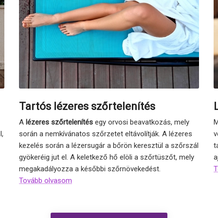
Tartós lézeres szőrtelenítés
A
lézeres szőrtelenítés
egy orvosi beavatkozás, mely
M
l,
során a nemkívánatos szőrzetet eltávolítják. A lézeres
v
kezelés során a lézersugár a bőrön keresztül a szőrszál
t
gyökeréig jut el. A keletkező hő elöli a szőrtüszőt, mely
a
megakadályozza a későbbi szőrnövekedést.
T
Tovább olvasom