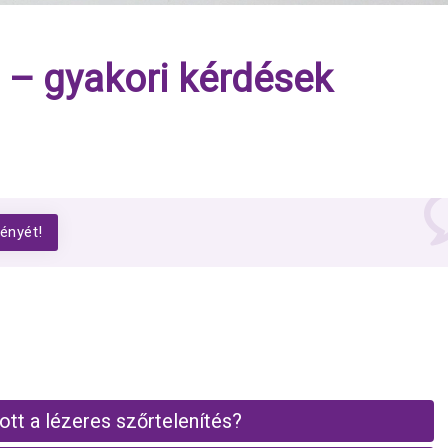
s – gyakori kérdések
ényét!
lott a lézeres szőrtelenítés?