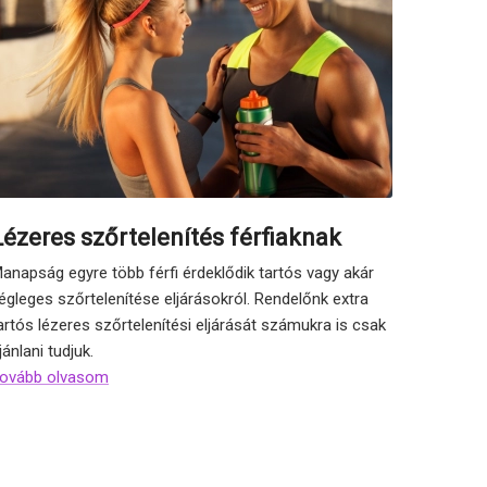
Lézeres szőrtelenítés férfiaknak
anapság egyre több férfi érdeklődik tartós vagy akár
égleges szőrtelenítése eljárásokról. Rendelőnk extra
artós lézeres szőrtelenítési eljárását számukra is csak
jánlani tudjuk.
ovább olvasom