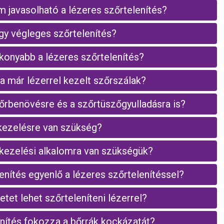
 javasolható a lézeres szőrtelenítés?
gy végleges szőrtelenítés?
konyabb a lézeres szőrtelenítés?
a már lézerrel kezelt szőrszálak?
rbenövésre és a szőrtüszőgyulladásra is?
kezelésre van szükség?
 kezelési alkalomra van szükségük?
enítés egyenlő a lézeres szőrtelenítéssel?
etet lehet szőrteleníteni lézerrel?
enítés fokozza a bőrrák kockázatát?