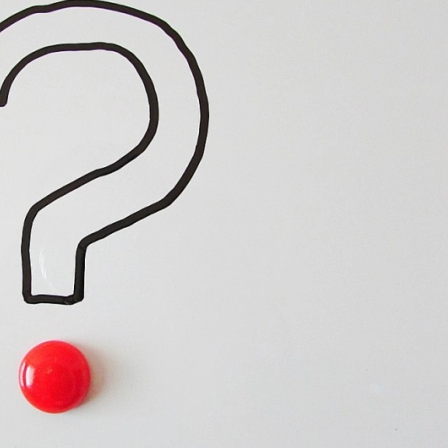
Túlzott izzadás kezelése
Orvosi kozmetikai kezelések
Orvosi kozmetikai termékek