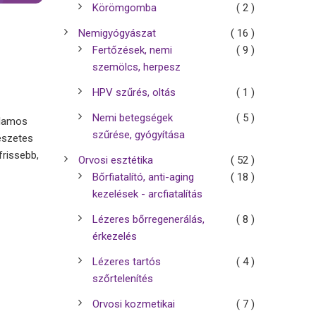
Körömgomba
( 2 )
Nemigyógyászat
( 16 )
Fertőzések, nemi
( 9 )
szemölcs, herpesz
HPV szűrés, oltás
( 1 )
Nemi betegségek
( 5 )
jlamos
szűrése, gyógyítása
mészetes
frissebb,
Orvosi esztétika
( 52 )
Bőrfiatalító, anti-aging
( 18 )
kezelések - arcfiatalítás
Lézeres bőrregenerálás,
( 8 )
érkezelés
Lézeres tartós
( 4 )
szőrtelenítés
Orvosi kozmetikai
( 7 )