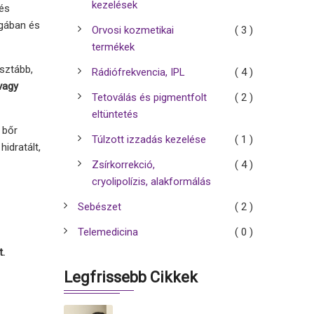
kezelések
és
ágában és
Orvosi kozmetikai
( 3 )
termékek
isztább,
Rádiófrekvencia, IPL
( 4 )
vagy
Tetoválás és pigmentfolt
( 2 )
eltüntetés
a bőr
Túlzott izzadás kezelése
( 1 )
idratált,
Zsírkorrekció,
( 4 )
cryolipolízis, alakformálás
Sebészet
( 2 )
Telemedicina
( 0 )
t.
Legfrissebb Cikkek