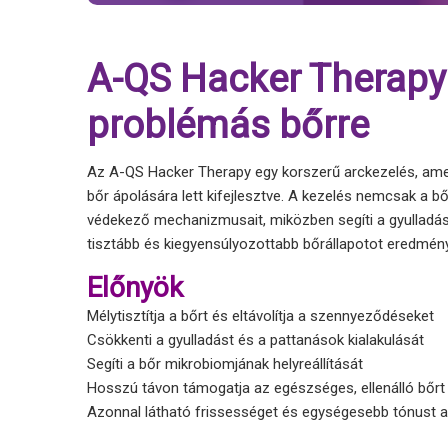
A-QS Hacker Therapy 
problémás bőrre
Az A-QS Hacker Therapy egy korszerű arckezelés, amel
bőr ápolására lett kifejlesztve. A kezelés nemcsak a 
védekező mechanizmusait, miközben segíti a gyulladás 
tisztább és kiegyensúlyozottabb bőrállapotot eredmén
Előnyök
Mélytisztítja a bőrt és eltávolítja a szennyeződéseket
Csökkenti a gyulladást és a pattanások kialakulását
Segíti a bőr mikrobiomjának helyreállítását
Hosszú távon támogatja az egészséges, ellenálló bőrt
Azonnal látható frissességet és egységesebb tónust 