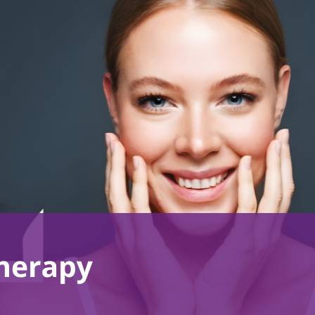
Túlzott izzadás kezelése
Orvosi kozmetikai kezelések
Orvosi kozmetikai termékek