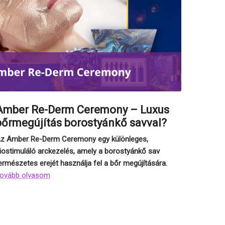
Amber Re-Derm Ceremony – Luxus
bőrmegújítás borostyánkő savval?
z Amber Re-Derm Ceremony egy különleges,
iostimuláló arckezelés, amely a borostyánkő sav
ermészetes erejét használja fel a bőr megújítására.
ovább olvasom