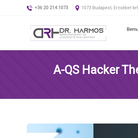
+36 20 214 1073
1073 Budapest, Erzsébet krt
Bemu
Anya
szűré
A-QS Hacker The
Bőrn
fibró
Kiüté
bőrbe
Kör