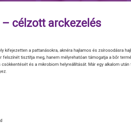
– célzott arckezelés
y kifejezetten a pattanásokra, aknéra hajlamos és zsírosodásra ha
bőr felszínét tisztítja meg, hanem mélyrehatóan támogatja a bőr ter
csökkentését és a mikrobiom helyreállítását. Már egy alkalom után 
yez.
ad