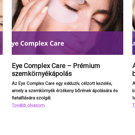
Eye Complex Care – Prémium
szemkörnyékápolás
Az Eye Complex Care egy exkluzív, célzott kezelés,
A
amely a szemkörnyék érzékeny bőrének ápolására és
b
fiatalítására szolgál.
t
Tovább olvasom
T