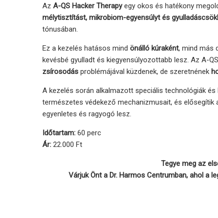
Az
A-QS Hacker Therapy
egy okos és hatékony megoldá
mélytisztítást, mikrobiom-egyensúlyt és gyulladáscsök
tónusában.
Ez a kezelés hatásos mind
önálló kúraként
, mind más d
kevésbé gyulladt és kiegyensúlyozottabb lesz. Az A-Q
zsírosodás
problémájával küzdenek, de szeretnének
ho
A kezelés során alkalmazott speciális technológiák é
természetes védekező mechanizmusait, és elősegítik 
egyenletes és ragyogó lesz.
Időtartam:
60 perc
Ár:
22.000 Ft
Tegye meg az első
Várjuk Önt a Dr. Harmos Centrumban, ahol a le