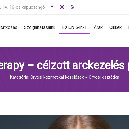
. 14., 16-os kapucsengő
tatkozás
Szolgáltatásaink
EXION 5-in-1
Árak
Cikkek
jegy, melanoma, basalioma
Zsírkorrekció, cryo lipolizis,
s, eltávolítás
alakformálás
rapy – célzott arckezelés
övedékek (szemölcsök,
Rádiófrekvencia, IPL
mák) eltávolítása
Frakcionált lézeres
Kategória: Orvosi kozmetikai kezelések
Orvosi esztétika
sek, krónikus és akut
bőrregenerálás, érkezelés
tegségek, bőrtünetek
Bőrfiatalítás, szálazás,
ömgomba
hialuronsavas töltés
Lézeres tartós szőrtelenítés
Tetoválás és pigmentfolt
eltüntetés