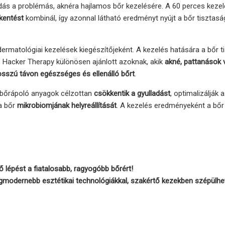
s a problémás, aknéra hajlamos bőr kezelésére. A 60 perces kezel
kentést
kombinál, így azonnal látható eredményt nyújt a bőr tisztas
ermatológiai kezelések kiegészítőjeként. A kezelés hatására a bőr t
S Hacker Therapy különösen ajánlott azoknak, akik
akné, pattanások 
sszú távon egészséges és ellenálló bőrt
.
s bőrápoló anyagok célzottan
csökkentik a gyulladást
, optimalizálják 
a bőr
mikrobiomjának helyreállítását
. A kezelés eredményeként a bőr h
 lépést a fiatalosabb, ragyogóbb bőrért!
gmodernebb esztétikai technológiákkal, szakértő kezekben szépülhe