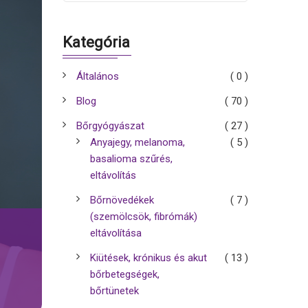
Kategória
Általános
( 0 )
Blog
( 70 )
Bőrgyógyászat
( 27 )
Anyajegy, melanoma,
( 5 )
basalioma szűrés,
eltávolítás
Bőrnövedékek
( 7 )
(szemölcsök, fibrómák)
eltávolítása
Kiütések, krónikus és akut
( 13 )
bőrbetegségek,
bőrtünetek